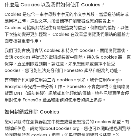
什麼是 Cookies 以及我們如何使用 Cookies？
Cookies 是包含一串字母數字字元的小文字片段，當您造訪網站或
應用程式時，這些文字片段會儲存在瀏覽器或您的裝置上。
Cookies 可協助網站記住有關您造訪的信息，例如您的偏好，以便
下次造訪變得更加輕鬆。 Cookies 在改善您瀏覽我們網站的體驗方
面發揮著重要作用。
我們可能會使用會話 cookies 和持久性 cookies。關閉瀏覽器後，
會話 cookies 將從您的電腦或裝置中刪除。持久性 cookies 將一直
保存，直至刪除或到期。請注意，如果您刪除或選擇不接受
cookies，您可能無法充分利用 FonesGo 產品和服務的功能。
有時我們也可能使用第三方 cookies。例如，我們使用Google
Analytics來完成一些分析工作。 FonesGo 不會處理或回應網路瀏
覽器 DNT（請勿追蹤）訊號或其他類似的傳輸，這些訊號表明會停
用對使用 FonesGo 產品和服務的使用者的線上追蹤。
如何封鎖或刪除 Cookies
您可以隨時在瀏覽器設定中檢查或變更您接受的 cookies 類型。有
關詳細信息，請訪問aboutcookies.org。您也可以隨時透過瀏覽器
設定限制所有 cookies。但是，如果您限制瀏覽器或裝置上的