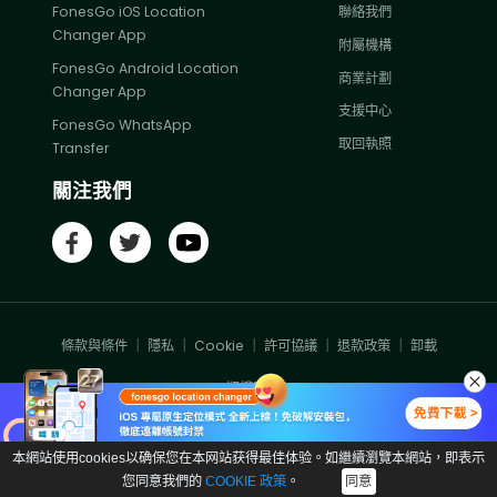
FonesGo iOS Location
聯絡我們
Changer App
附屬機構
FonesGo Android Location
商業計劃
Changer App
支援中心
FonesGo WhatsApp
取回執照
Transfer
關注我們
條款與條件
｜
隱私
｜
Cookie
｜
許可協議
｜
退款政策
｜
卸載
Copyright ©
2026
FonesGo版權所有. iPhone®、iPad®、iPod®、
iTunes® 和 Mac® 是 Apple Inc. 在美國和其他國家/地區的註冊商標。
FonesGo 的軟體並非由 Apple Inc. 開發或附屬於 Apple Inc.。
本網站使用cookies以确保您在本网站获得最佳体验。如繼續瀏覽本網站，即表示
您同意我們的
COOKIE 政策
。
同意