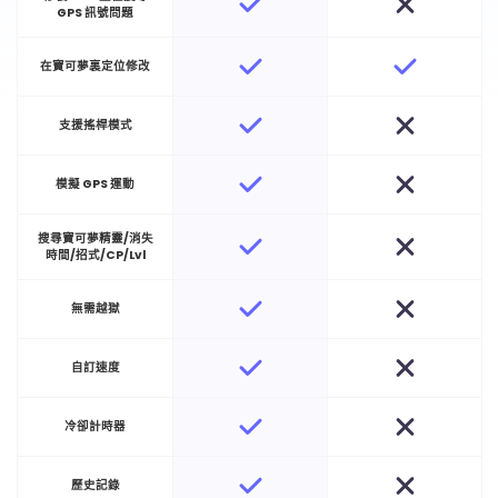
GPS 訊號問題
在寶可夢裏定位修改
支援搖桿模式
模擬 GPS 運動
搜尋寶可夢精靈/消失
時間/招式/CP/Lvl
無需越獄
自訂速度
冷卻計時器
歷史記錄