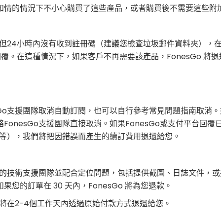
知情的情況下不小心購買了這些產品，或者購買後不需要這些附
功，但24小時內沒有收到註冊碼（建議您檢查垃圾郵件資料夾）
回覆。在這種情況下，如果客戶不再需要該產品，FonesGo 將
sGo支援團隊取消自動訂閱，也可以自行參考常見問題指南取消
onesGo支援團隊直接取消。如果FonesGo或支付平台回
截圖等），我們將把因錯誤而產生的續訂費用退還給您。
o的技術支援團隊並配合定位問題，包括提供截圖、日誌文件，或接
的訂單在 30 天內，FonesGo 將為您退款。
額將在2-4個工作天內透過原始付款方式退還給您。