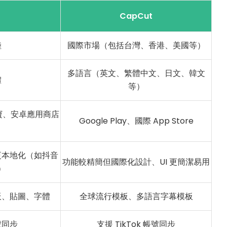
CapCut
陸
國際市場（包括台灣、香港、美國等）
多語言（英文、繁體中文、日文、韓文
體
等）
應用寶、安卓應用商店
Google Play、國際 App Store
更本地化（如抖音
功能較精簡但國際化設計、UI 更簡潔易用
）
板、貼圖、字體
全球流行模板、多語言字幕模板
號同步
支援 TikTok 帳號同步