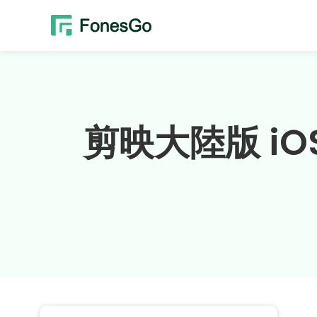
剪映大陸版 i