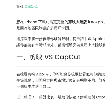
類別:
更改定位
想在 iPhone 下載功能更完整的
剪映大陸版 iOS
App
是因為地區限制讓許多用戶卡關。
這篇教學將一步步帶你破解限制，從申請中國 Apple
讓你無論在台灣或海外，都能輕鬆安裝並用上大陸版
一、剪映 VS CapCut
在搜尋剪輯 App 時，你可能會發現兩款看似相似的應
字節跳動，但開發方向與市場定位卻有明顯不同。許多用
一個版本才適合自己。
以下整理了一張對比表，幫助你快速了解剪映與 CapC