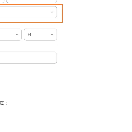
填寫：
）