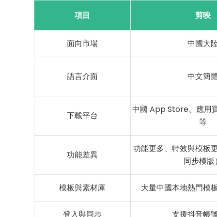
項目
剪映
面向市場
中國大
語言介面
中文簡
中國 App Store、
下載平台
等
功能更多、特效與模板
功能差異
同步模版
模板與素材庫
大量中國本地熱門模
登入與同步
支援抖音帳