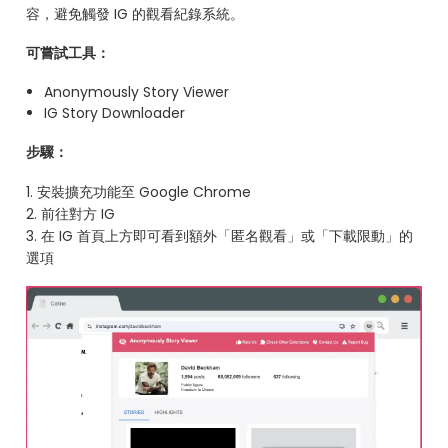
容，避免觸發 IG 的觀看紀錄系統。
可嘗試工具：
Anonymously Story Viewer
IG Story Downloader
步驟：
1. 安裝擴充功能至 Google Chrome
2. 前往對方 IG
3. 在 IG 首頁上方即可看到額外「匿名觀看」或「下載限動」的
選項