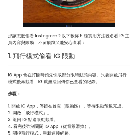
那該怎麼偷看 Instagram？以下教你 5 種實用方法匿名看 IG 主
頁內容與限動，不留痕跡又能安心查看：
1. 飛行模式偷看 IG 限動
IG App 會在打開時預先快取部分限時動態內容。只要開啟飛行
模式後再觀看，IG 就無法回傳你已查看的紀錄。
步驟：
1. 開啟 IG App，停留在首頁（限動區），等待限動預載完成。
2. 開啟「飛行模式」。
3. 返回 IG 點進限動觀看。
4. 看完後強制關閉 IG App（從背景滑掉）。
5. 關掉飛行模式，重新連接網路。