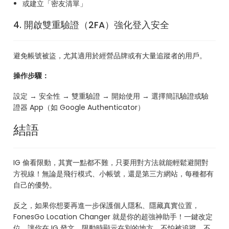
或建立「密友清單」
4. 開啟雙重驗證（2FA）強化登入安全
避免帳號被盜，尤其適用於經營品牌或有大量追蹤者的用戶。
操作步驟：
設定 → 安全性 → 雙重驗證 → 開始使用 → 選擇簡訊驗證或驗
證器 App（如 Google Authenticator）
結語
IG 偷看限動，其實一點都不難，只要用對方法就能輕鬆避開對
方視線！無論是飛行模式、小帳號，還是第三方網站，每種都有
自己的優勢。
反之，如果你想要再進一步保護個人隱私、隱藏真實位置，
FonesGo Location Changer 就是你的超強神助手！一鍵改定
位，讓你在 IG 發文、限動時顯示在別的地方，不怕被追蹤、不