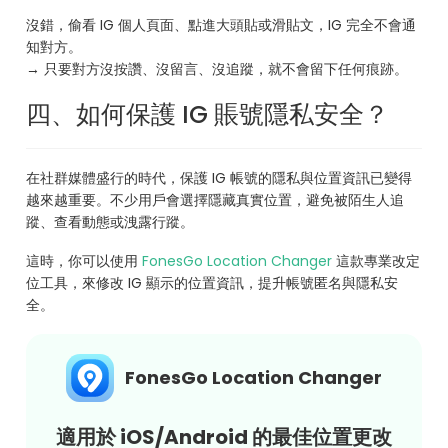
沒錯，偷看 IG 個人頁面、點進大頭貼或滑貼文，IG 完全不會通
知對方。
→ 只要對方沒按讚、沒留言、沒追蹤，就不會留下任何痕跡。
四、如何保護 IG 賬號隱私安全？
在社群媒體盛行的時代，保護 IG 帳號的隱私與位置資訊已變得
越來越重要。不少用戶會選擇隱藏真實位置，避免被陌生人追
蹤、查看動態或洩露行蹤。
這時，你可以使用
FonesGo Location Changer
這款專業改定
位工具，來修改 IG 顯示的位置資訊，提升帳號匿名與隱私安
全。
FonesGo Location Changer
適用於 iOS/Android 的最佳位置更改