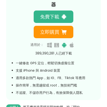
器
免費下載
立即購買
適用於：
389,390,288
人已經下載
一鍵修改 GPS 定位，輕鬆切換虛擬位置
支援 iPhone 與 Android 裝置
適用多款熱門 App，如 IG、FB、Tiktok 等應用
操作簡單，無需越獄或 root，無技術門檻
不追蹤、不儲存用戶行為，有效保障個人隱私
將手機連接電腦並開啟軟體，按「開始」。