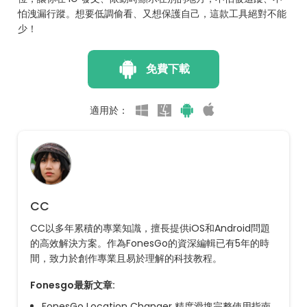
怕洩漏行蹤。想要低調偷看、又想保護自己，這款工具絕對不能
少！
免費下載
適用於：
CC
CC以多年累積的專業知識，擅長提供iOS和Android問題
的高效解決方案。作為FonesGo的資深編輯已有5年的時
間，致力於創作專業且易於理解的科技教程。
Fonesgo最新文章:
FonesGo Location Changer 精度滑塊完整使用指南