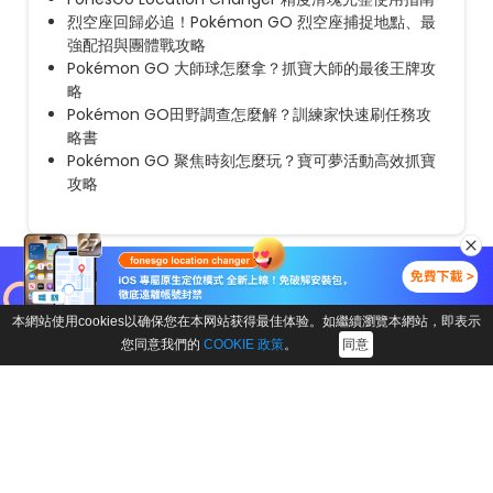
烈空座回歸必追！Pokémon GO 烈空座捕捉地點、最
強配招與團體戰攻略
Pokémon GO 大師球怎麼拿？抓寶大師的最後王牌攻
略
Pokémon GO田野調查怎麼解？訓練家快速刷任務攻
略書
Pokémon GO 聚焦時刻怎麼玩？寶可夢活動高效抓寶
攻略
本網站使用cookies以确保您在本网站获得最佳体验。如繼續瀏覽本網站，即表示
您同意我們的
COOKIE 政策
。
同意