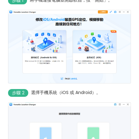
步驟 1
選擇手機系統（iOS 或 Android）。
步驟 2