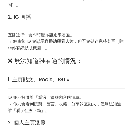
間）。
2. IG 直播
直播進行中會即時顯示誰進來看過。
→ 結束後 IG 會顯示直播總觀看人數，但不會儲存完整名單（除
非你有錄影或截圖）。
❌ 無法知道誰看過的情況：
1. 主頁貼文、Reels、IGTV
IG 並不提供誰「看過」這些內容的清單。
→ 你只會看到按讚、留言、收藏、分享的互動人，但無法知道
誰「看了但沒互動」。
2. 個人主頁瀏覽