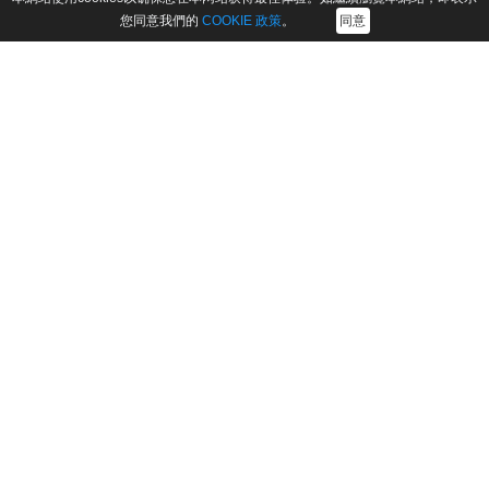
產品
公司
您同意我們的
COOKIE 政策
。
同意
FonesGo Location Changer
關於我們
FonesGo iOS Location
聯絡我們
Changer App
附屬機構
FonesGo Android Location
商業計劃
Changer App
支援中心
FonesGo WhatsApp
Transfer
取回執照
關注我們
條款與條件
｜
隱私
｜
Cookie
｜
許可協議
｜
退款政策
｜
卸載
Copyright ©
2026
FonesGo版權所有. iPhone®、iPad®、iPod®、
iTunes® 和 Mac® 是 Apple Inc. 在美國和其他國家/地區的註冊商標。
FonesGo 的軟體並非由 Apple Inc. 開發或附屬於 Apple Inc.。