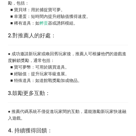
勵，包括：
■ 寶貝球：用於捕捉寶可夢。
■ 幸運蛋：短時間內提升經驗值獲得速度。
■ 稀有道具：如
孵蛋
器或誘餌模組。
2.對推薦人的好處：
● 成功邀請新玩家或喚回舊玩家後，推薦人可根據他們的遊戲進
度解鎖獎勵，通常包括：
■ 寶可夢幣：可用於購買道具。
■ 經驗值：提升玩家等級進展。
■ 特殊道具：如道館戰獎勵加成物品。
3.鼓勵更多互動：
● 推薦代碼系統不僅促進玩家間的互動，還能激勵新玩家快速融
入遊戲。
4. 持續獲得回饋：