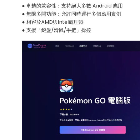
● 卓越的兼容性：支持絕大多數 Android 應用
● 無限多開功能：允許同時運行多個應用實例
● 相容於AMD與Intel處理器
● 支援「鍵盤/滑鼠/手把」操控