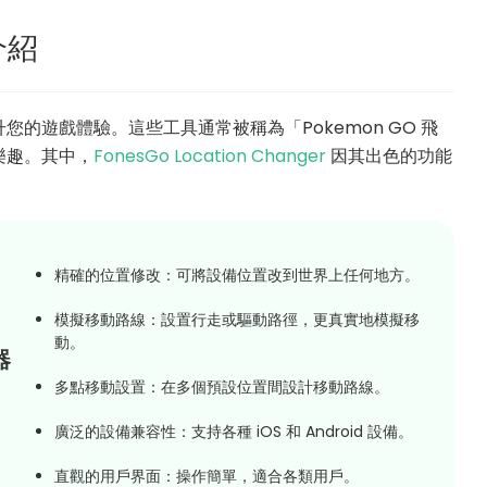
介紹
的遊戲體驗。這些工具通常被稱為「Pokemon GO 飛
樂趣。其中，
FonesGo Location Changer
因其出色的功能
精確的位置修改：可將設備位置改到世界上任何地方。
模擬移動路線：設置行走或驅動路徑，更真實地模擬移
動。
器
多點移動設置：在多個預設位置間設計移動路線。
廣泛的設備兼容性：支持各種 iOS 和 Android 設備。
直觀的用戶界面：操作簡單，適合各類用戶。