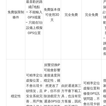
最喜歡的路
綫/地點
免費版本僅
免費版限制
– 不能輸入
止
可使用30
完全免費
完全免費
條件
GPX檔案
天
– 只能在1台
設備上模擬
GPS位置
–
頻繁切換IP
可能會影響
可精準定位
連接速度與
虛擬位置，
穩定性，雖
可精準定位
不會出現卡
然更改了
由於通過第三
虛擬位置和
頓情況，且
IP，但不排
方平臺下載工
修復GPS訊
穩定性
安全系統完
除游戲官方
具，也沒有官
號問題，不
善，用戶無
通過GPS信
方客服，因此
會出現卡頓