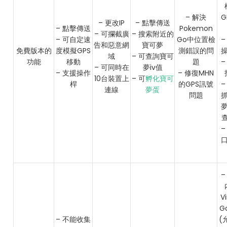
– 解決
G
– 更改IP
– 點擊傳送
– 點擊傳送
Pokemon
– 可攔截廣
– 搜索附近的
– 可自定速
Go中位置檢
–
告和惡意網
寶可夢
免費版本的
度模擬GPS
測錯誤的問
域
– 可查詢寶可
功能
移動
題
–
– 可同時在
夢iv值
– 支援操作
– 修復MHN
10台裝置上
– 可
孵化寶可
桿
的GPS訊號
–
連線
夢蛋
問題
查
–
–
Vi
G
– 不能收集
(