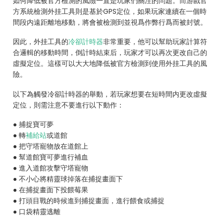
如何降低被官方檢測的風險一直是玩家們關注的問題。而游戲官
方系統檢測外挂工具則是基於GPS定位，如果玩家連續在一個時
間段内遠距離地移動，將會被檢測到並視爲作弊行爲而被封號。
因此，外挂工具的
冷卻計時器
非常重要，他可以幫助玩家計算符
合邏輯的移動時間，倒計時結束后，玩家才可以再次更改自己的
虛擬定位。這樣可以大大地降低被官方檢測到使用外挂工具的風
險。
以下為觸發冷卻計時器的舉動，若玩家想要在短時間内更改虛擬
定位，則需注意不要進行以下動作：
● 捕捉寶可夢
● 轉
補給站
或道館
● 把守塔寵物放在道館上
● 幫道館寶可夢進行補血
● 進入道館攻擊守塔寵物
● 不小心將精靈球掉落在捕捉畫面下
● 在捕捉畫面下投餵莓果
● 打頭目戰的時候進到捕捉畫面，進行餵食或捕捉
● 口袋精靈逃離