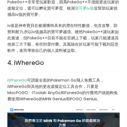
PokeGo++非常受玩家歡迎，因爲PokeGo++不僅能更改玩家的
虛擬定位，還可以孵化寶可夢蛋、檢測
寶可夢iv值
並幫助玩家抓
捕高iv值的寶可夢。
iv值是神奇寶貝在被捕獲時具有的潛在特性數值，包含攻擊、防
禦和耐力,所以iv值越高的寶可夢越强。雖然PokeGo++讓玩家如
此着迷，但PokeGo++目前不能在官網上下載，玩家只能通過其
他第三方下載，有些則需付費。其風險在於玩家可能下載到惡意
軟件，進而導致自己的個人資料被盜取。
4. iWhereGo
iWhereGo
可謂最全面的Pokemon Go飛人免費工具，
iWhereGo與其他的更改虛擬定位工具合作，只要是
MocPOGO、iToolab AnyGo和FonesGo的付費用戶就能夠免
費使用iWhereGo的MHN Genius和POGO Genius。