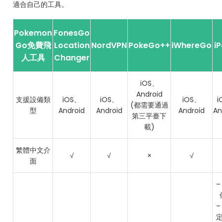
適合自己的工具。
Pokemon
FonesGo
Go免費飛
Location
NordVPN
PokeGo++
iWhereGo
i
人工具
Changer
iOS、
Android
支援設備類
iOS、
iOS、
iOS、
i
(都需要通過
型
Android
Android
Android
An
第三平臺下
載)
繁體中文介
√
√
×
√
面
–
–