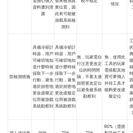
需擔心個人
號來檢測真
較不穩定
情況
資料遭到泄
實位置，因
露
此有可能被
游戲系統檢
測到
具備冷卻計
具備冷卻計
時器，用戶
時器，用戶
無，玩家需自
無，使用此
可確切地知
可確切地知
行注意更改定
工具的玩家
道什麼時候
道什麼時候
位的時間間
需搭配其他
採取下一步
採取下一步
防檢測措施
隔，不要太過
寶可夢飛人
行動，避免
行動，避免
頻密更改定位
外挂工具才
過於頻密地
過於頻密地
以避免被系統
能夠更改虛
更改虛擬定
更改虛擬定
勘察到
擬定位
位而被游戲
位而被游戲
系統勘察到
系統勘察到
80%（需搭
飛人成功率
90%
70%
70%
配其他工具