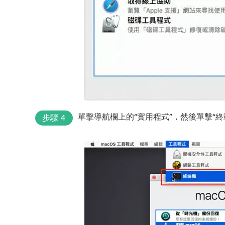
單擊導航欄上的“實用程式”，然後單擊“終
步驟 4