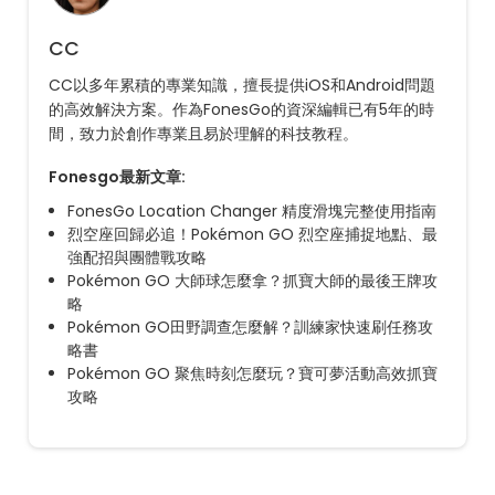
CC
CC以多年累積的專業知識，擅長提供iOS和Android問題
的高效解決方案。作為FonesGo的資深編輯已有5年的時
間，致力於創作專業且易於理解的科技教程。
Fonesgo最新文章:
FonesGo Location Changer 精度滑塊完整使用指南
烈空座回歸必追！Pokémon GO 烈空座捕捉地點、最
強配招與團體戰攻略
Pokémon GO 大師球怎麼拿？抓寶大師的最後王牌攻
略
Pokémon GO田野調查怎麼解？訓練家快速刷任務攻
略書
Pokémon GO 聚焦時刻怎麼玩？寶可夢活動高效抓寶
攻略