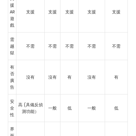
援
AR
支援
支援
支援
支援
支援
遊
戲
需
越
不需
不需
不需
不需
不需
獄
有
否
沒有
沒有
有
沒有
有
廣
告
安
高 (具備反偵
全
一般
低
一般
低
測功能）
性
界
面