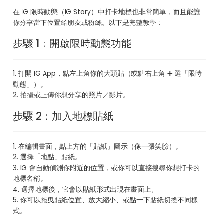
在 IG 限時動態（IG Story）中打卡地標也非常簡單，而且能讓
你分享當下位置給朋友或粉絲。以下是完整教學：
步驟 1：開啟限時動態功能
1. 打開 IG App，點左上角你的大頭貼（或點右上角 ➕ 選「限時
動態」）。
2. 拍攝或上傳你想分享的照片／影片。
步驟 2：加入地標貼紙
1. 在編輯畫面，點上方的「貼紙」圖示（像一張笑臉）。
2. 選擇「地點」貼紙。
3. IG 會自動偵測你附近的位置，或你可以直接搜尋你想打卡的
地標名稱。
4. 選擇地標後，它會以貼紙形式出現在畫面上。
5. 你可以拖曳貼紙位置、放大縮小、或點一下貼紙切換不同樣
式。