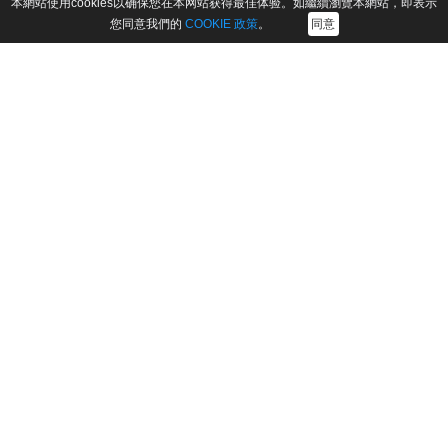
本網站使用cookies以确保您在本网站获得最佳体验。如繼續瀏覽本網站，即表示
您同意我們的
COOKIE 政策
。
同意
產品
公司
FonesGo Location Changer
關於我們
FonesGo iOS Location
聯絡我們
Changer App
附屬機構
FonesGo Android Location
商業計劃
Changer App
支援中心
FonesGo WhatsApp
Transfer
取回執照
關注我們
條款與條件
｜
隱私
｜
Cookie
｜
許可協議
｜
退款政策
｜
卸載