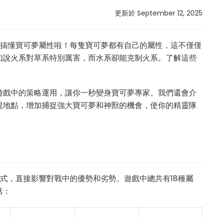
更新於 September 12, 2025
得搞懂寶可夢屬性啦！每隻寶可夢都有自己的屬性，這不僅僅
如說火系對草系特別厲害，而水系卻能克制火系。了解這些
。
遊戲中的策略運用，讓你一秒變身寶可夢專家。我們還會介
現地點，增加捕捉強大寶可夢和神獸的機會，使你的精靈隊
類方式，直接影響對戰中的優勢和劣勢。遊戲中總共有18種屬
括：