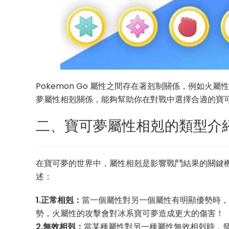
Pokemon Go 屬性之間存在著剋制關係，例如
夢屬性相剋關係，能夠幫助你在對戰中選擇合適的寶
二、寶可夢屬性相剋的類型介
在寶可夢的世界中，屬性相剋是影響戰鬥結果的關鍵機制。
述：
1.正常相剋：
當一個屬性對另一個屬性有明顯優勢時，
勢，火屬性的攻擊會對冰系寶可夢造成更大的傷害！
2.無效相剋：
當某種屬性對另一種屬性無效相剋時，