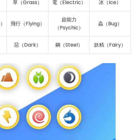
）
草（Grass）
電（Electric）
冰（Ice）
超能力
d）
飛行（Flying）
蟲（Bug）
（Psychic）
）
惡（Dark）
鋼（Steel）
妖精（Fairy）