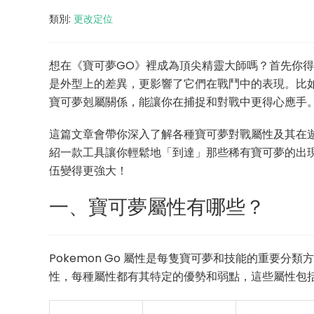
類別:
更改定位
想在《寶可夢GO》裡成為頂尖精靈大師嗎？首先你
是外型上的差異，更影響了它們在戰鬥中的表現。比
寶可夢剋屬關係，能讓你在捕捉和對戰中更得心應手
這篇文章會帶你深入了解各種寶可夢對戰屬性及其在
紹一款工具讓你輕鬆地「到達」那些稀有寶可夢的出
伍變得更強大！
一、寶可夢屬性有哪些？
Pokemon Go 屬性是每隻寶可夢和技能的重要分
性，每種屬性都有其特定的優勢和弱點，這些屬性包