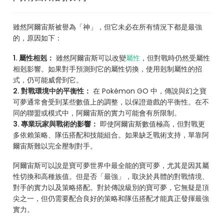
雖然阿爾宙斯被譽為「神」，但它未必在所有情況下都是最強
的，原因如下：
1. 屬性相剋：
雖然阿爾宙斯可以改變
屬性
，但對戰時仍然受屬性
相剋影響。如果對手預測到它的屬性切換，使用剋制屬性的招
式，仍可能威脅到它。
2. 對戰環境中的平衡性：
在 Pokémon GO 中，傳說與幻之寶
可夢通常會受到某些數值上的調整，以保證遊戲的平衡性。在不
同的聯盟或模式中，阿爾宙斯的實力可能會有所限制。
3. 專業玩家與戰術的影響：
即使阿爾宙斯數值極高，但對戰更
多依賴策略、隊伍搭配和技能組合。如果缺乏戰術支持，單靠阿
爾宙斯難以完全壓制對手。
阿爾宙斯可以說是寶可夢世界中最全能的寶可夢，尤其是因其屬
性切換和高種族值。但是否「最強」，取決於具體的對戰情境、
對手的實力以及策略搭配。對於傳說級別的寶可夢，它無疑是頂
尖之一，但仍需要配合良好的策略和隊伍搭配才能真正發揮最強
實力。