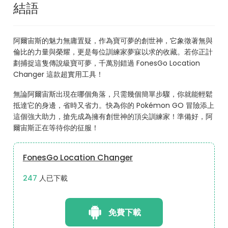
結語
阿爾宙斯的魅力無庸置疑，作為寶可夢的創世神，它象徵著無與
倫比的力量與榮耀，更是每位訓練家夢寐以求的收藏。若你正計
劃捕捉這隻傳說級寶可夢，千萬別錯過 FonesGo Location
Changer 這款超實用工具！
無論阿爾宙斯出現在哪個角落，只需幾個簡單步驟，你就能輕鬆
抵達它的身邊，省時又省力。快為你的 Pokémon GO 冒險添上
這個強大助力，搶先成為擁有創世神的頂尖訓練家！準備好，阿
爾宙斯正在等待你的征服！
FonesGo Location Changer
271
人已下載
免費下載