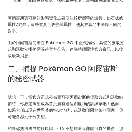
形象
像白色獨角獸，環繞金色輪環，形態顏色隨屬性變化
阿爾宙斯寶可夢的形態變化主要取決於所攜帶的道具，如石板或
屬性Z純晶，這些道具可改變其屬性，使其在戰鬥中適應不同的
對手。
由於阿爾宙斯尚未在 Pokémon GO 中正式推出，具體的獲取方
式和活動安排仍需等待官方公告。建議持續關注官方資訊，以獲
取最新消息。
二、捕捉 Pokémon GO 阿爾宙斯
的秘密武器
試想一下，當官方正式公布寶可夢阿爾宙斯的獲取方式和活動細
節時，你必定渴望成為首批擁有這位創世神的訓練家吧！然而，
如果它僅出現在世界某個特定地點，或活動僅限於某些國家，你
可能會感到十分失望。
如果你無法親自前往現場，但又不想錯過這難能可貴的機會，那