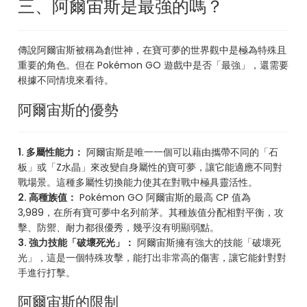
三、阿爾宙斯是最強的嗎？
傳說阿爾宙斯被稱為創世神，在寶可夢的世界觀中是極為特殊且
重要的角色。但在 Pokémon GO 遊戲中是否「最強」，還需要
根據不同情境來看待。
阿爾宙斯的優勢
1. 多屬性能力：
阿爾宙斯是唯一一個可以藉由攜帶不同的「石
板」或「Z水晶」來改變自身屬性的寶可夢，讓它能適應不同對
戰場景。這種多屬性切換能力使其在對戰中極具靈活性。
2. 高種族值：
Pokémon GO 阿爾宙斯的最高 CP 值為
3,989，在所有寶可夢中名列前茅。其種族值分配相對平衡，攻
擊、防禦、耐力都很優秀，幾乎沒有明顯弱點。
3. 強力技能「破壞死光」：
阿爾宙斯擁有強大的技能「破壞死
光」，這是一個特殊攻擊，能打出非常高的傷害，讓它能針對對
手進行打擊。
阿爾宙斯的限制