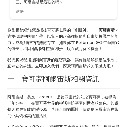
三、阿爾宙斯是最強的嗎？
結語
你是否曾經幻想過捕捉寶可夢世界的「創世神」——
阿爾宙斯
？
這隻傳說中的寶可夢，以驚人的超高種族值和自由切換屬性的能
力，成為對戰中的無敵存在！如果你在 Pokémon GO 中聽聞它
的傳奇，卻因地點限制望而卻步，現在就是你的機會！
我們將揭秘捕捉阿爾宙斯的秘密武器，讓你輕鬆解鎖定位限制，
直奔它的身邊。立即加入我們，探索阿爾宙斯的無限魅力吧！
一、寶可夢阿爾宙斯相關資訊
阿爾宙斯（英文：Arceus）是第四世代的幻之寶可夢，被譽為
「創造神」，在寶可夢世界的神話中扮演著創世者的角色。其獨
特之處在於能夠變換為十八種不同的屬性，這使得阿爾宙斯在戰
鬥中具備極高的靈活性。
在 Pokémon GO 中，阿爾宙斯尚未正式登場。然而，根據遊戲