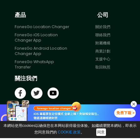
產品
公司
FonesGo Location Changer
關於我們
FonesGo iOS Location
聯絡我們
Changer App
附屬機構
FonesGo Android Location
商業計劃
Changer App
支援中心
FonesGo WhatsApp
Transfer
取回執照
關注我們
條款與條件
｜
隱私
｜
Cookie
｜
許可協議
｜
退款政策
｜
卸載
本網站使用cookies以确保您在本网站获得最佳体验。如繼續瀏覽本網站，即表示
您同意我們的
COOKIE 政策
。
同意
Copyright ©
2026
FonesGo版權所有. iPhone®、iPad®、iPod®、
iTunes® 和 Mac® 是 Apple Inc. 在美國和其他國家/地區的註冊商標。