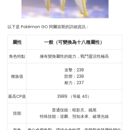
以下是 Pokémon GO 阿爾宙斯的詳細資訊：
屬性
一般（可變換為十八種屬性）
角色特點
擁有變換屬性的能力，戰鬥靈活性極高
攻擊：238
種族值
防禦：238
耐力：237
最高CP值
3989 （等級 40）
普通技能：暗影爪、鐵尾
技能
特殊技能：逆麟、預知未來、破壞光線