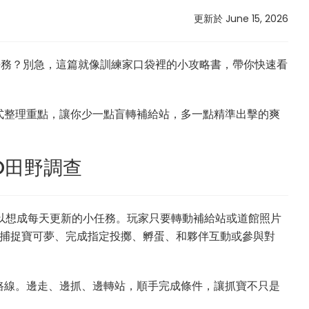
更新於 June 15, 2026
任務？別急，這篇就像訓練家口袋裡的小攻略書，帶你快速看
式整理重點，讓你少一點盲轉補給站，多一點精準出擊的爽
GO田野調查
野調查可以想成每天更新的小任務。玩家只要轉動補給站或道館照片
例如捕捉寶可夢、完成指定投擲、孵蛋、和夥伴互動或參與對
路線。邊走、邊抓、邊轉站，順手完成條件，讓抓寶不只是