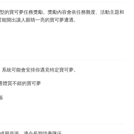
同類型的寶可夢任務獎勵。獎勵內容會依任務難度、活動主題和
可能開出讓人眼睛一亮的寶可夢遭遇。
，系統可能會安排你遇見特定寶可夢。
選體質不錯的寶可夢
張
些養成用資源，適合長期培養隊伍。