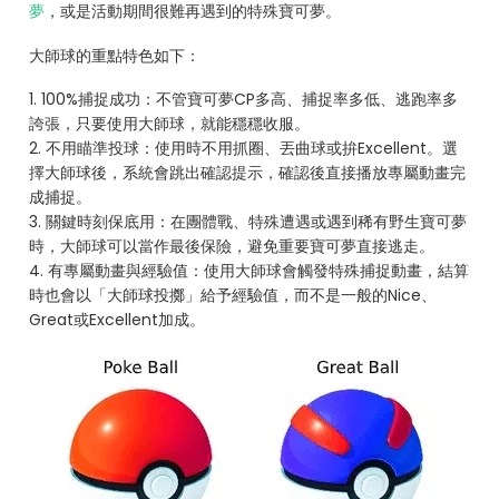
夢
，或是活動期間很難再遇到的特殊寶可夢。
大師球的重點特色如下：
1. 100%捕捉成功：不管寶可夢CP多高、捕捉率多低、逃跑率多
誇張，只要使用大師球，就能穩穩收服。
2. 不用瞄準投球：使用時不用抓圈、丟曲球或拚Excellent。選
擇大師球後，系統會跳出確認提示，確認後直接播放專屬動畫完
成捕捉。
3. 關鍵時刻保底用：在團體戰、特殊遭遇或遇到稀有野生寶可夢
時，大師球可以當作最後保險，避免重要寶可夢直接逃走。
4. 有專屬動畫與經驗值：使用大師球會觸發特殊捕捉動畫，結算
時也會以「大師球投擲」給予經驗值，而不是一般的Nice、
Great或Excellent加成。