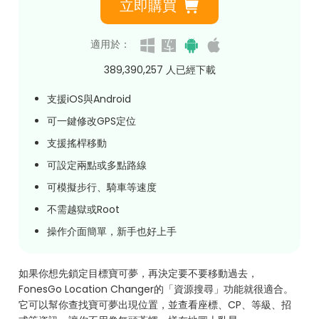
立即購買
適用於：
389,390,262
人已經下載
支援iOS與Android
可一鍵修改GPS定位
支援搖桿移動
可設定兩點或多點路線
可模擬步行、騎車等速度
不需越獄或Root
操作介面簡單，新手也好上手
如果你想先鎖定目標寶可夢，再決定要不要移動過去，
FonesGo Location Changer的「資源搜尋」功能就很適合。
它可以幫你查找寶可夢出現位置，並查看座標、CP、等級、招