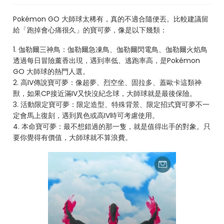
Pokémon GO 大師球太稀有，真的不適合隨便丟。比較建議留
給「跑掉會心痛很久」的寶可夢，像是以下幾類：
1. 伽勒爾三神鳥：伽勒爾急凍鳥、伽勒爾閃電鳥、伽勒爾火焰鳥
透過每日冒險薰香出現，遇到率低、逃跑率高，是Pokémon
GO 大師球的熱門人選。
2. 高IV傳說寶可夢：像超夢、烈空坐、固拉多、蓋歐卡這類神
獸，如果CP接近滿IV又快沒紀念球，大師球就是最後保險。
3. 活動限定寶可夢：限定造型、特殊背景、限定招式寶可夢不一
定會馬上復刻，遇到異色或高IV時可考慮使用。
4. 本命寶可夢：最不想錯過的那一隻，就是值得出手的對象。只
要你覺得有價值，大師球就不算浪費。