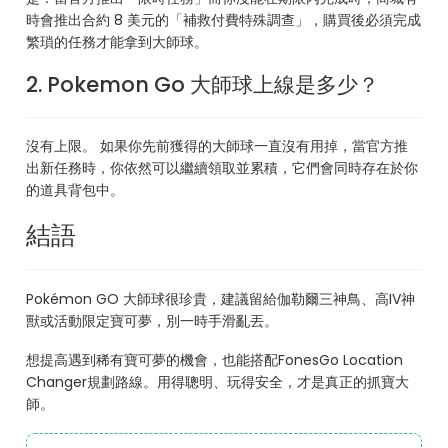
時會推出合約 8 美元的「補救付費特殊調查」，購買後必須完成
繁瑣的任務才能拿到大師球。
2. Pokemon Go 大師球上線是多少？
沒有上限。 如果你先前獲得的大師球一直沒有用掉，當官方推
出新任務時，你依然可以繼續領取並累積，它們會同時存在於你
的道具背包中。
結語
Pokémon GO 大師球很珍貴，建議留給伽勒爾三神鳥、高IV神
獸或活動限定寶可夢，別一時手滑亂丟。
想提高遇到稀有寶可夢的機會，也能搭配FonesGo Location
Changer規劃路線。用得聰明、玩得安全，才是真正的抓寶大
師。