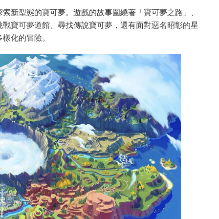
探索新型態的寶可夢。遊戲的故事圍繞著「寶可夢之路」、
挑戰寶可夢道館、尋找傳說寶可夢，還有面對惡名昭彰的星
多樣化的冒險。