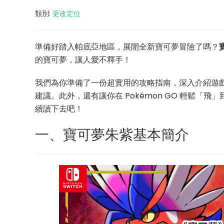
類別:
更改定位
準備好踏入帕底亞地區，展開全新寶可夢冒險了嗎？
的寶可夢，讓人愛不釋手！
我們為你準備了一份超實用的攻略指南，深入介紹遊
建議。此外，還有讓你在 Pokémon GO 輕鬆「
續讀下去吧！
一、寶可夢朱紫基本簡介