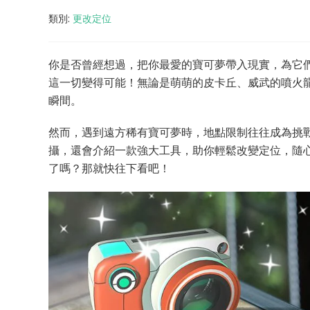
類別:
更改定位
你是否曾經想過，把你最愛的寶可夢帶入現實，為它們打造專
這一切變得可能！無論是萌萌的皮卡丘、威武的噴火
瞬間。
然而，遇到遠方稀有寶可夢時，地點限制往往成為挑
攝，還會介紹一款強大工具，助你輕鬆改變定位，隨
了嗎？那就快往下看吧！