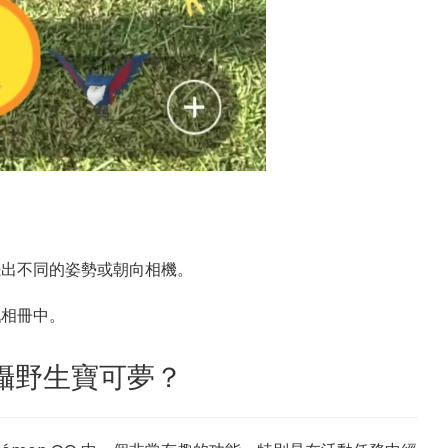
擺出不同的姿勢或朝向相機。
戲相冊中。
 拍攝野生寶可夢？