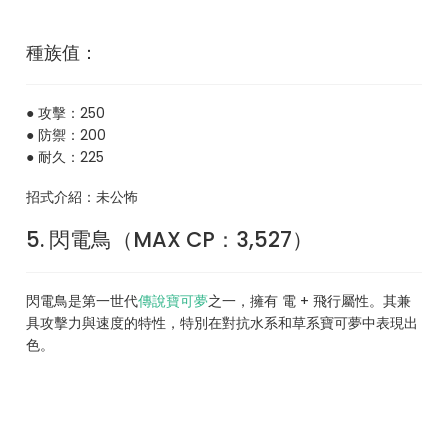
種族值：
● 攻擊：250
● 防禦：200
● 耐久：225
招式介紹：未公怖
5. 閃電鳥（MAX CP：3,527）
閃電鳥是第一世代
傳說寶可夢
之一，擁有 電 + 飛行屬性。其兼
具攻擊力與速度的特性，特別在對抗水系和草系寶可夢中表現出
色。