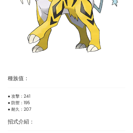
種族值：
● 攻擊：241
● 防禦：195
● 耐久：207
招式介紹：