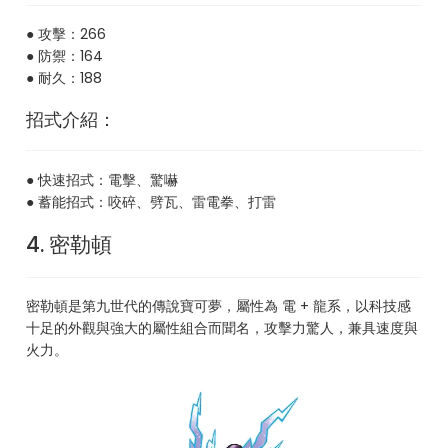
● 攻擊：266
● 防禦：164
● 耐久：188
招式介紹：
● 快速招式：電擊、驚嚇
● 蓄能招式：咬碎、劈瓦、雷電拳、打雷
4. 密勒頓
密勒頓是第九世代的傳說寶可夢，屬性為 電 + 龍系，以科技感
十足的外觀與強大的屬性組合而聞名，攻擊力驚人，兼具速度與
火力。