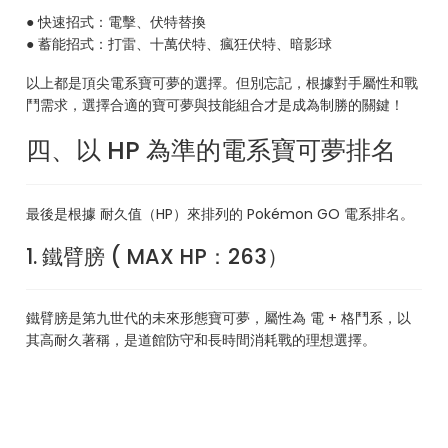
● 快速招式：電擊、伏特替換
● 蓄能招式：打雷、十萬伏特、瘋狂伏特、暗影球
以上都是頂尖電系寶可夢的選擇。但別忘記，根據對手屬性和戰
鬥需求，選擇合適的寶可夢與技能組合才是成為制勝的關鍵！
四、以 HP 為準的電系寶可夢排名
最後是根據 耐久值（HP）來排列的 Pokémon GO 電系排名。
1. 鐵臂膀 ( MAX HP：263）
鐵臂膀是第九世代的未來形態寶可夢，屬性為 電 + 格鬥系，以
其高耐久著稱，是道館防守和長時間消耗戰的理想選擇。