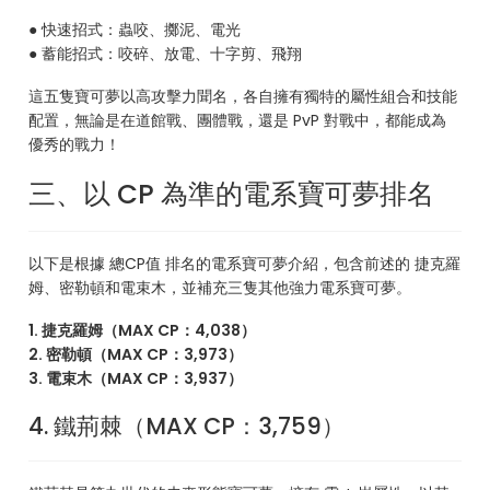
● 快速招式：蟲咬、擲泥、電光
● 蓄能招式：咬碎、放電、十字剪、飛翔
這五隻寶可夢以高攻擊力聞名，各自擁有獨特的屬性組合和技能
配置，無論是在道館戰、團體戰，還是 PvP 對戰中，都能成為
優秀的戰力！
三、以 CP 為準的電系寶可夢排名
以下是根據 總CP值 排名的電系寶可夢介紹，包含前述的 捷克羅
姆、密勒頓和電束木，並補充三隻其他強力電系寶可夢。
1. 捷克羅姆（MAX CP：4,038）
2. 密勒頓（MAX CP：3,973）
3. 電束木（MAX CP：3,937）
4. 鐵荊棘（MAX CP：3,759）