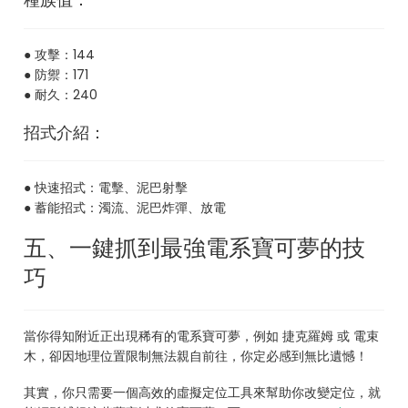
種族值：
● 攻擊：144
● 防禦：171
● 耐久：240
招式介紹：
● 快速招式：電擊、泥巴射擊
● 蓄能招式：濁流、泥巴炸彈、放電
五、一鍵抓到最強電系寶可夢的技
巧
當你得知附近正出現稀有的電系寶可夢，例如 捷克羅姆 或 電束
木，卻因地理位置限制無法親自前往，你定必感到無比遺憾！
其實，你只需要一個高效的虛擬定位工具來幫助你改變定位，就