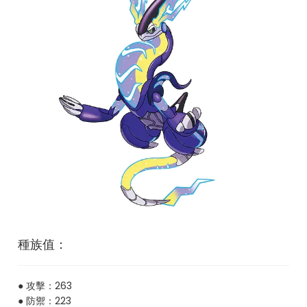
種族值：
● 攻擊：263
● 防禦：223