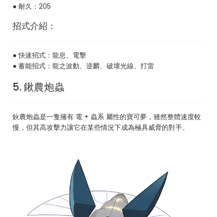
● 耐久：205
招式介紹：
● 快速招式：龍息、電擊
● 蓄能招式：龍之波動、逆麟、破壞光線、打雷
5. 鍬農炮蟲
鈥農炮蟲是一隻擁有 電 + 蟲系 屬性的寶可夢，雖然整體速度較
慢，但其高攻擊力讓它在某些情況下成為極具威脅的對手。