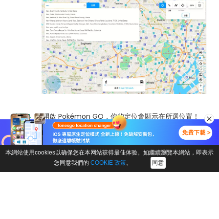
步驟4：
開啟 Pokémon GO，你的定位會顯示在所選位置！
步驟5：
如果需要模擬行走，可選擇「多點模式」，設置行走路
本網站使用cookies以确保您在本网站获得最佳体验。如繼續瀏覽本網站，即表示
線和速度，安全地刷新電系寶可夢。
您同意我們的
COOKIE 政策
。
同意