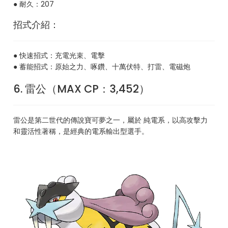
● 耐久：207
招式介紹：
● 快速招式：充電光束、電擊
● 蓄能招式：原始之力、啄鑽、十萬伏特、打雷、電磁炮
6. 雷公（MAX CP：3,452）
雷公是第二世代的傳說寶可夢之一，屬於 純電系，以高攻擊力
和靈活性著稱，是經典的電系輸出型選手。