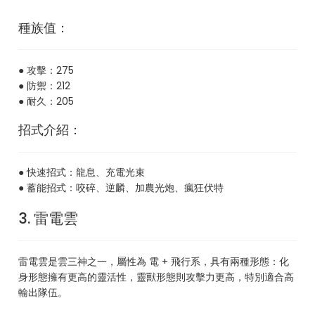
種族值：
● 攻擊：275
● 防禦：212
● 耐久：205
招式介紹：
● 快速招式：龍息、充電光束
● 蓄能招式：咬碎、逆麟、加農光炮、瘋狂伏特
3. 雷電雲
雷電雲是雲三神之一，屬性為 電 + 飛行系，具有兩種形態：化
身形態擁有更高的靈活性，靈獸形態則攻擊力更高，特別適合高
輸出隊伍。