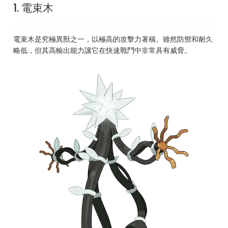
1. 電束木
電束木是究極異獸之一，以極高的攻擊力著稱。雖然防禦和耐久
略低，但其高輸出能力讓它在快速戰鬥中非常具有威脅。