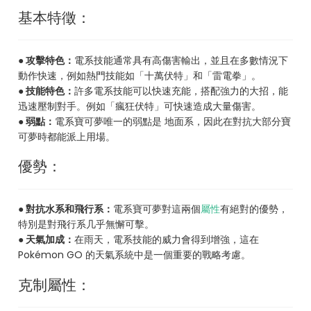
基本特徵：
● 攻擊特色：
電系技能通常具有高傷害輸出，並且在多數情況下
動作快速，例如熱門技能如「十萬伏特」和「雷電拳」。
● 技能特色：
許多電系技能可以快速充能，搭配強力的大招，能
迅速壓制對手。例如「瘋狂伏特」可快速造成大量傷害。
● 弱點：
電系寶可夢唯一的弱點是 地面系，因此在對抗大部分寶
可夢時都能派上用場。
優勢：
● 對抗水系和飛行系：
電系寶可夢對這兩個
屬性
有絕對的優勢，
特別是對飛行系几乎無懈可擊。
● 天氣加成：
在雨天，電系技能的威力會得到增強，這在
Pokémon GO 的天氣系統中是一個重要的戰略考慮。
克制屬性：