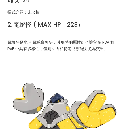
● 耐久：319
招式介紹：未公怖
2. 電燈怪 ( MAX HP：223）
電燈怪是水 + 電系寶可夢，其獨特的屬性組合讓它在 PvP 和
PvE 中具有多樣性，但耐久力和特定防禦能力尤為突出。