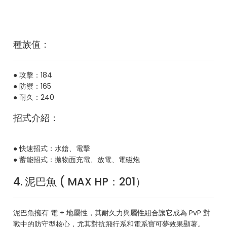
種族值：
● 攻擊：184
● 防禦：165
● 耐久：240
招式介紹：
● 快速招式：水鎗、電擊
● 蓄能招式：拋物面充電、放電、電磁炮
4. 泥巴魚 ( MAX HP：201）
泥巴魚擁有 電 + 地屬性，其耐久力與屬性組合讓它成為 PvP 對
戰中的防守型核心，尤其對抗飛行系和電系寶可夢效果顯著。