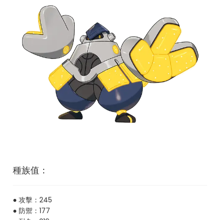
種族值：
● 攻擊：245
● 防禦：177