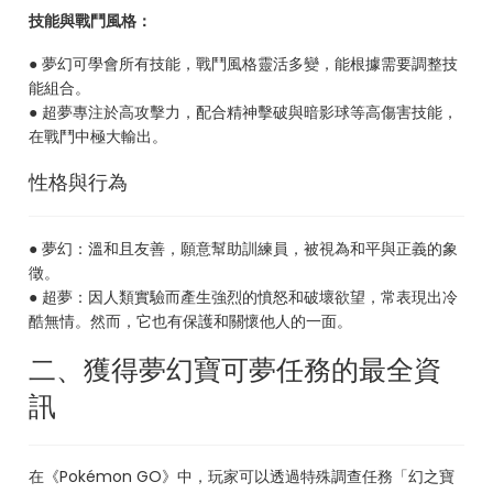
技能與戰鬥風格：
● 夢幻可學會所有技能，戰鬥風格靈活多變，能根據需要調整技
能組合。
● 超夢專注於高攻擊力，配合精神擊破與暗影球等高傷害技能，
在戰鬥中極大輸出。
性格與行為
● 夢幻：溫和且友善，願意幫助訓練員，被視為和平與正義的象
徵。
● 超夢：因人類實驗而產生強烈的憤怒和破壞欲望，常表現出冷
酷無情。然而，它也有保護和關懷他人的一面。
二、獲得夢幻寶可夢任務的最全資
訊
在《Pokémon GO》中，玩家可以透過特殊調查任務「幻之寶