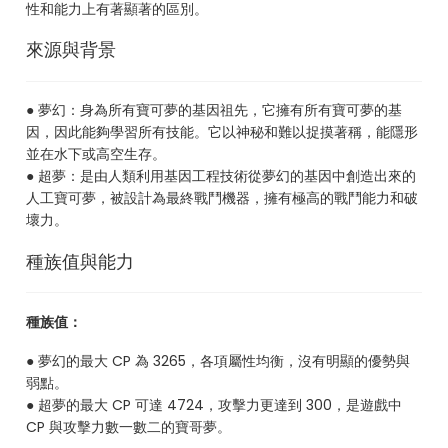
性和能力上有著顯著的區別。
來源與背景
● 夢幻：身為所有寶可夢的基因祖先，它擁有所有寶可夢的基
因，因此能夠學習所有技能。它以神秘和難以捉摸著稱，能隱形
並在水下或高空生存。
● 超夢：是由人類利用基因工程技術從夢幻的基因中創造出來的
人工寶可夢，被設計為最終戰鬥機器，擁有極高的戰鬥能力和破
壞力。
種族值與能力
種族值：
● 夢幻的最大 CP 為 3265，各項屬性均衡，沒有明顯的優勢與
弱點。
● 超夢的最大 CP 可達 4724，攻擊力更達到 300，是遊戲中
CP 與攻擊力數一數二的寶哥夢。