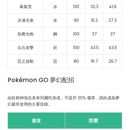
暴風雪
冰
130
32.3
41.9
冰凍光束
冰
90
15.2
27.3
加農光炮
鋼
100
37
37
尖石攻擊
岩
100
43.5
43.5
惡之波動
惡
80
16.7
26.7
Pokémon GO 夢幻配招
由於精神強念具有同屬性加成，可提升 20% 傷害，因此成為夢
幻最常使用的主要技能。
進攻
防禦