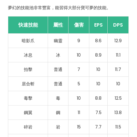
夢幻的技能池非常豐富，能習得大部分寶可夢的技能。
快速技能
屬性
傷害
EPS
DPS
暗影爪
幽靈
9
8.6
12.9
冰息
冰
10
8.9
11.1
拍擊
普通
7
10
11.7
居合斬
普通
5
10
10
毒擊
毒
10
8.8
12.5
鋼翼
鋼
11
7.5
13.8
碎岩
岩
15
7.7
11.5