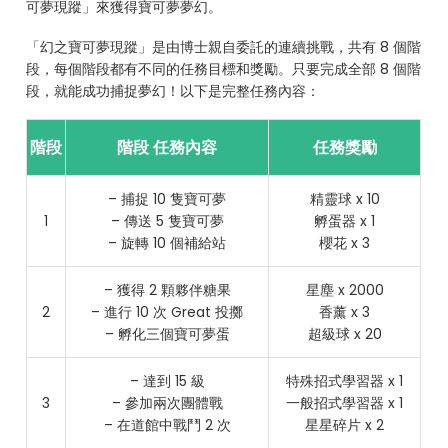
可夢現蹤」來獲得寶可夢夢幻。
「幻之寶可夢現蹤」是由博士親自委託的連續挑戰，共有 8 個階
段，每個階段都有不同的任務目標和獎勵。只要完成全部 8 個階
段，就能成功捕捉夢幻！以下是完整任務內容：
階段
階段 任務內容
任務獎勵
– 捕捉 10 隻寶可夢
精靈球 x 10
1
– 傳送 5 隻寶可夢
孵蛋器 x 1
– 旋轉 10 個補給站
櫻花 x 3
– 獲得 2 顆夥伴糖果
星塵 x 2000
2
– 進行 10 次 Great 投擲
香薰 x 3
– 孵化三個寶可夢蛋
超級球 x 20
– 達到 15 級
特殊招式學習器 x 1
3
– 參加兩次團體戰
一般招式學習器 x 1
– 在道館中戰鬥 2 次
星星碎片 x 2