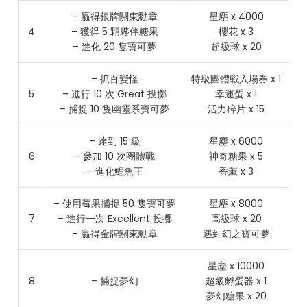
– 贏得銀牌關東勳章
星塵 x 4000
4
– 獲得 5 顆夥伴糖果
櫻花 x 3
– 進化 20 隻寶可夢
超級球 x 20
– 抓百變怪
特級團體戰入場券 x 1
5
– 進行 10 次 Great 投擲
幸運蛋 x 1
– 捕捉 10 隻幽靈系寶可夢
活力碎片 x 15
– 達到 15 級
星塵 x 6000
6
– 參加 10 次團體戰
神奇糖果 x 5
– 進化鯉魚王
香薰 x 3
– 使用莓果捕捉 50 隻寶可夢
星塵 x 8000
7
– 進行一次 Excellent 投擲
高級球 x 20
– 贏得金牌關東勳章
遇到幻之寶可夢
星塵 x 10000
8
– 捕捉夢幻
超級孵蛋器 x 1
夢幻糖果 x 20