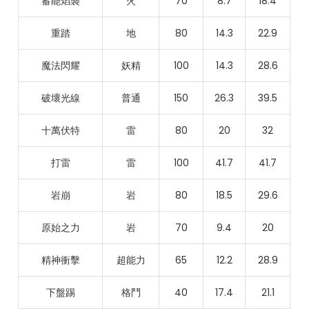
蓄能焰襲
火
70
8.7
18.4
重踏
地
80
14.3
22.9
魔法閃耀
妖精
100
14.3
28.6
破壞光線
普通
150
26.3
39.5
十萬伏特
雷
80
20
32
打雷
雷
100
41.7
41.7
岩崩
岩
80
18.5
29.6
原始之力
岩
70
9.4
20
精神衝擊
超能力
65
12.2
28.9
下盤踢
格鬥
40
17.4
21.1