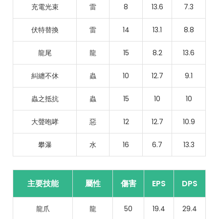
充電光束
雷
8
13.6
7.3
伏特替換
雷
14
13.1
8.8
龍尾
龍
15
8.2
13.6
糾纏不休
蟲
10
12.7
9.1
蟲之抵抗
蟲
15
10
10
大聲咆哮
惡
12
12.7
10.9
攀瀑
水
16
6.7
13.3
主要技能
屬性
傷害
EPS
DPS
龍爪
龍
50
19.4
29.4