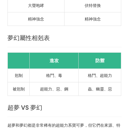
大聲咆哮
伏特替換
精神強念
精神強念
夢幻屬性相剋表
進攻
防禦
剋制
格鬥、毒
格鬥、超能力
被剋制
超能力、惡、鋼
蟲、幽靈、惡
超夢 VS 夢幻
超夢和夢幻都是非常稀有的超能力系寶可夢，但它們在來源、特