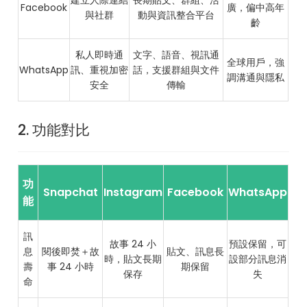
建立人際連結
長期貼文、群組、活
Facebook
廣，偏中高年
與社群
動與資訊整合平台
齡
私人即時通
文字、語音、視訊通
全球用戶，強
WhatsApp
訊、重視加密
話，支援群組與文件
調溝通與隱私
安全
傳輸
2. 功能對比
功
Snapchat
Instagram
Facebook
WhatsApp
能
訊
故事 24 小
預設保留，可
息
閱後即焚＋故
貼文、訊息長
時，貼文長期
設部分訊息消
壽
事 24 小時
期保留
保存
失
命