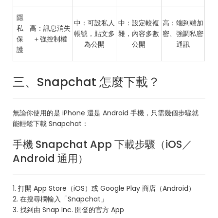
隱
中：可設私人
中：設定較複
高：端到端加
私
高：訊息消失
帳號，貼文多
雜，內容多數
密、強調私密
保
＋強控制權
為公開
公開
通訊
護
三、Snapchat 怎麼下載？
無論你使用的是 iPhone 還是 Android 手機，只需幾個步驟就
能輕鬆下載 Snapchat：
手機 Snapchat App 下載步驟（iOS／
Android 通用）
1. 打開 App Store（iOS）或 Google Play 商店（Android）
2. 在搜尋欄輸入「Snapchat」
3. 找到由 Snap Inc. 開發的官方 App