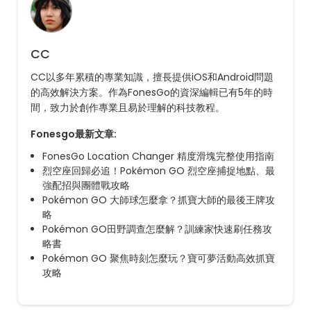
CC
CC以多年累積的專業知識，擅長提供iOS和Android問題
的高效解決方案。作為FonesGo的資深編輯已有5年的時
間，致力於創作專業且易於理解的科技教程。
Fonesgo最新文章:
FonesGo Location Changer 精度滑塊完整使用指南
烈空座回歸必追！Pokémon GO 烈空座捕捉地點、最
強配招與團體戰攻略
Pokémon GO 大師球怎麼拿？抓寶大師的最後王牌攻
略
Pokémon GO田野調查怎麼解？訓練家快速刷任務攻
略書
Pokémon GO 聚焦時刻怎麼玩？寶可夢活動高效抓寶
攻略