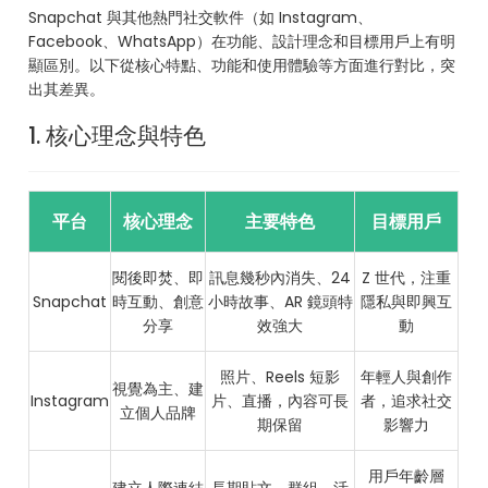
Snapchat 與其他熱門社交軟件（如 Instagram、
Facebook、WhatsApp）在功能、設計理念和目標用戶上有明
顯區別。以下從核心特點、功能和使用體驗等方面進行對比，突
出其差異。
1. 核心理念與特色
平台
核心理念
主要特色
目標用戶
閱後即焚、即
訊息幾秒內消失、24
Z 世代，注重
Snapchat
時互動、創意
小時故事、AR 鏡頭特
隱私與即興互
分享
效強大
動
照片、Reels 短影
年輕人與創作
視覺為主、建
Instagram
片、直播，內容可長
者，追求社交
立個人品牌
期保留
影響力
用戶年齡層