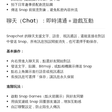
拍下日常趣事搭配創意貼圖
傳送 Snap 前留意對象，避免私密內容外流
聊天（Chat）：即時溝通＋遊戲互動
Snapchat 的聊天支援文字、語音、視訊通話，還能直接在對話
中發送 Snap。所有訊息預設閱後消失，也可選擇手動保存。
基本操作：
向右滑進入聊天頁，點選好友開始對話
發送文字、貼圖、Bitmoji，或點相機圖示傳送 Snap
點右上角圖示進行語音或視訊通話
長按訊息可選擇「保存」讓訊息永久保留
進階玩法：
啟動 Snap Games（點火箭圖示）與好友同樂
用搞笑濾鏡 Snap 回覆朋友邀請，增加互動感
自訂聯繫設定，防止陌生人傳訊