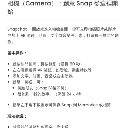
相機（Camera）：創意 Snap 從這裡開
始
Snapchat 一開啟就進入相機畫面，你可立即拍攝照片或影片，
並加上 AR 濾鏡、貼圖、文字或音樂等元素，打造獨一無二的創
作。
基本操作：
點按快門拍照，長按錄影（最長 60 秒）
左右滑動選擇 AR 濾鏡，如變臉、動畫特效等
添加文字、貼圖、音樂或自由塗鴉
點擊「傳送」可：
傳給朋友（Snap 閱後即焚）
發佈到「我的故事」（保留 24 小時）
點擊左下角下載圖示可保存 Snap 到 Memories 或相簿
玩法建議：
試玩熱門濾鏡如狗耳朵、變卡通