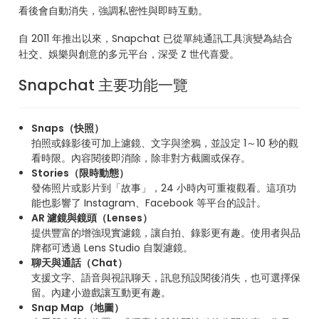
看後會自動消失，強調私密性與即時互動。
自 2011 年推出以來，Snapchat 已從單純通訊工具演變為結合
社交、娛樂與創意的多元平台，深受 Z 世代喜愛。
Snapchat 主要功能一覽
Snaps（快照）
拍照或錄影後可加上濾鏡、文字與塗鴉，並設定 1～10 秒的觀
看時限。內容閱後即消除，除非對方截圖或保存。
Stories（限時動態）
發佈照片或影片到「故事」，24 小時內可重複觀看。這項功
能也影響了 Instagram、Facebook 等平台的設計。
AR 濾鏡與鏡頭（Lenses）
提供豐富的增強現實濾鏡，讓自拍、錄影更有趣。使用者與品
牌都可透過 Lens Studio 自製濾鏡。
聊天與通話（Chat）
支援文字、語音與視訊聊天，訊息預設閱後消失，也可選擇保
留。內建小遊戲讓互動更有趣。
Snap Map（地圖）