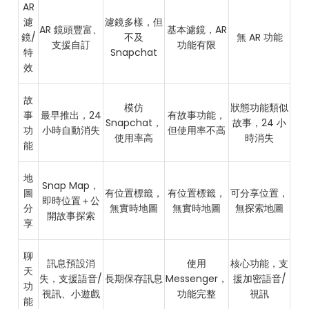
AR
濾
濾鏡多樣，但
AR 鏡頭豐富、
基本濾鏡，AR
鏡/
不及
無 AR 功能
支援自訂
功能有限
特
Snapchat
效
故
模仿
狀態功能類似
事
最早推出，24
有故事功能，
Snapchat，
故事，24 小
功
小時自動消失
但使用率不高
使用率高
時消失
能
地
Snap Map，
圖
有位置標籤，
有位置標籤，
可分享位置，
即時位置＋公
分
無實時地圖
無實時地圖
無探索地圖
開故事探索
享
聊
訊息預設消
使用
核心功能，支
天
失，支援語音/
長期保存訊息
Messenger，
援加密語音/
功
視訊、小遊戲
功能完整
視訊
能