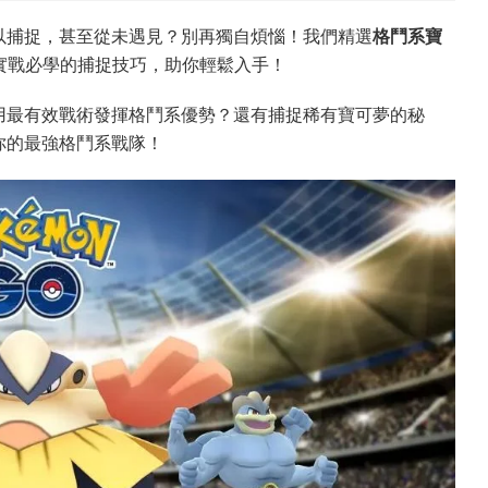
以捕捉，甚至從未遇見？別再獨自煩惱！我們精選
格鬥系寶
有實戰必學的捕捉技巧，助你輕鬆入手！
用最有效戰術發揮格鬥系優勢？還有捕捉稀有寶可夢的秘
你的最強格鬥系戰隊！