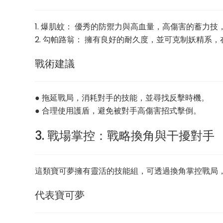
1. 爆肌蚊： 優秀的防禦力與高血量，高傷害的蓄力
2. 勾帕路翁： 擁有良好的耐久度，並可克制妖精系
戰術建議
● 拖延戰局，消耗對手的技能，並尋找反擊時機。
● 合理使用護盾，避免被對手高傷害招式擊倒。
3. 戰場掌控：戰略換角與干擾對手
這類寶可夢擁有靈活的技能組，可透過換角掌控戰局
代表寶可夢