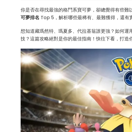
你是否在尋找最強的格鬥系寶可夢，卻總覺得有些難
可夢排名
Top 5，解析哪些最稀有、最難獲得，還
想知道藏瑪然特、瑪夏多、代拉基翁誰更強？如何運
技？這篇攻略絕對是你的最佳指南！快往下看，打造