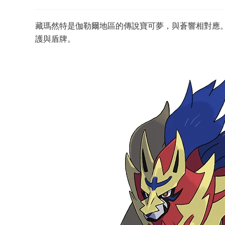
藏瑪然特是伽勒爾地區的傳說寶可夢，與蒼響相對應
護與盾牌。