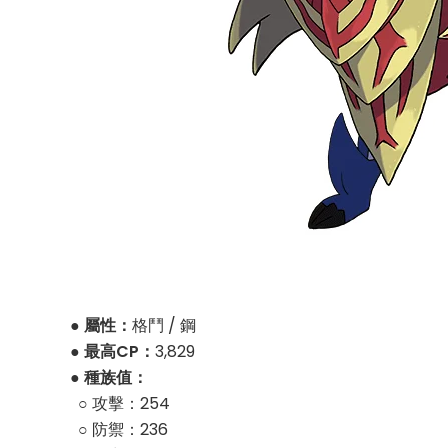
● 屬性：
格鬥 / 鋼
● 最高CP：
3,829
● 種族值：
○ 攻擊：254
○ 防禦：236