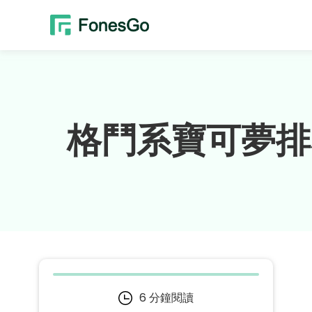
格鬥系寶可夢排
6 分鐘閱讀