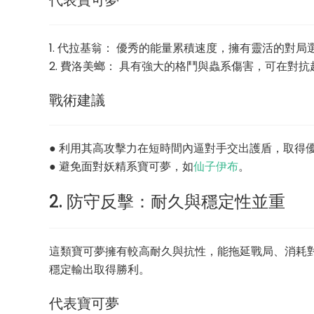
代表寶可夢
1. 代拉基翁： 優秀的能量累積速度，擁有靈活的對
2. 費洛美螂： 具有強大的格鬥與蟲系傷害，可在對
戰術建議
● 利用其高攻擊力在短時間內逼對手交出護盾，取得
● 避免面對妖精系寶可夢，如
仙子伊布
。
2. 防守反擊：耐久與穩定性並重
這類寶可夢擁有較高耐久與抗性，能拖延戰局、消耗
穩定輸出取得勝利。
代表寶可夢