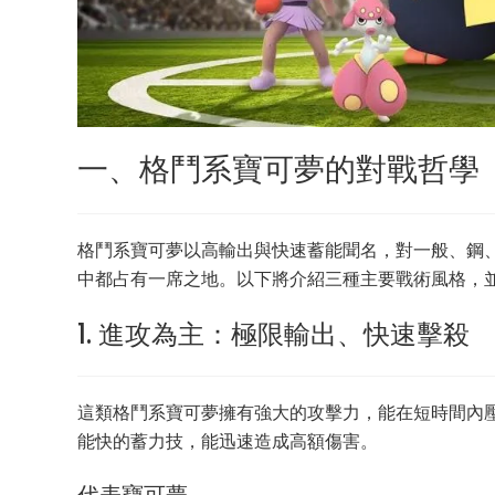
一、格鬥系寶可夢的對戰哲學
格鬥系寶可夢以高輸出與快速蓄能聞名，對一般、鋼
中都占有一席之地。以下將介紹三種主要戰術風格，
1. 進攻為主：極限輸出、快速擊殺
這類格鬥系寶可夢擁有強大的攻擊力，能在短時間內
能快的蓄力技，能迅速造成高額傷害。