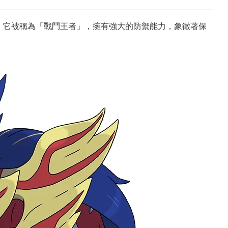
。它被稱為「戰鬥王者」，擁有強大的防禦能力，象徵著保