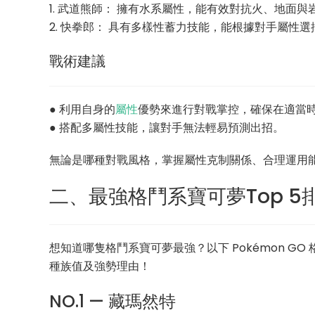
1. 武道熊師： 擁有水系屬性，能有效對抗火、地面
2. 快拳郎： 具有多樣性蓄力技能，能根據對手屬性
戰術建議
● 利用自身的
屬性
優勢來進行對戰掌控，確保在適當
● 搭配多屬性技能，讓對手無法輕易預測出招。
無論是哪種對戰風格，掌握屬性克制關係、合理運用
二、最強格鬥系寶可夢Top 5
想知道哪隻格鬥系寶可夢最強？以下 Pokémon GO 
種族值及強勢理由！
NO.1 — 藏瑪然特