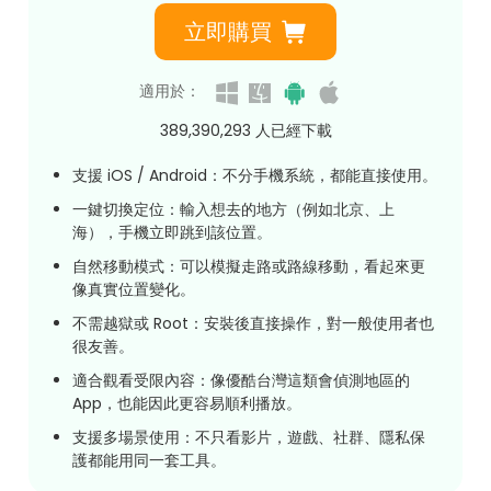
立即購買
適用於：
389,390,298
人已經下載
支援 iOS / Android：不分手機系統，都能直接使用。
一鍵切換定位：輸入想去的地方（例如北京、上
海），手機立即跳到該位置。
自然移動模式：可以模擬走路或路線移動，看起來更
像真實位置變化。
不需越獄或 Root：安裝後直接操作，對一般使用者也
很友善。
適合觀看受限內容：像優酷台灣這類會偵測地區的
App，也能因此更容易順利播放。
支援多場景使用：不只看影片，遊戲、社群、隱私保
護都能用同一套工具。