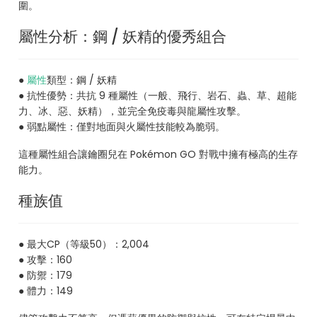
圍。
屬性分析：鋼 / 妖精的優秀組合
●
屬性
類型：鋼 / 妖精
● 抗性優勢：共抗 9 種屬性（一般、飛行、岩石、蟲、草、超能
力、冰、惡、妖精），並完全免疫毒與龍屬性攻擊。
● 弱點屬性：僅對地面與火屬性技能較為脆弱。
這種屬性組合讓鑰圈兒在 Pokémon GO 對戰中擁有極高的生存
能力。
種族值
● 最大CP（等級50）：2,004
● 攻擊：160
● 防禦：179
● 體力：149