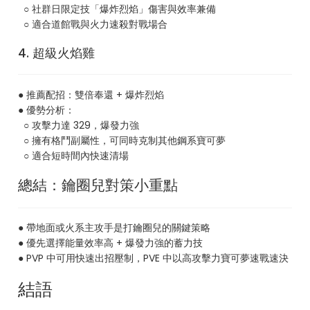
○ 社群日限定技「爆炸烈焰」傷害與效率兼備
○ 適合道館戰與火力速殺對戰場合
4. 超級火焰雞
● 推薦配招：雙倍奉還 + 爆炸烈焰
● 優勢分析：
○ 攻擊力達 329，爆發力強
○ 擁有格鬥副屬性，可同時克制其他鋼系寶可夢
○ 適合短時間內快速清場
總結：鑰圈兒對策小重點
● 帶地面或火系主攻手是打鑰圈兒的關鍵策略
● 優先選擇能量效率高 + 爆發力強的蓄力技
● PVP 中可用快速出招壓制，PVE 中以高攻擊力寶可夢速戰速決
結語