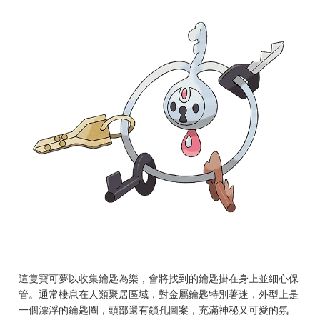
這隻寶可夢以收集鑰匙為樂，會將找到的鑰匙掛在身上並細心保
管。通常棲息在人類聚居區域，對金屬鑰匙特別著迷，外型上是
一個漂浮的鑰匙圈，頭部還有鎖孔圖案，充滿神秘又可愛的氛