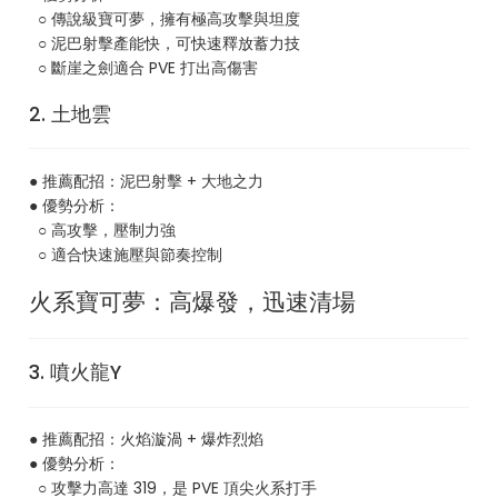
○ 傳說級寶可夢，擁有極高攻擊與坦度
○ 泥巴射擊產能快，可快速釋放蓄力技
○ 斷崖之劍適合 PVE 打出高傷害
2. 土地雲
● 推薦配招：泥巴射擊 + 大地之力
● 優勢分析：
○ 高攻擊，壓制力強
○ 適合快速施壓與節奏控制
火系寶可夢：高爆發，迅速清場
3. 噴火龍Y
● 推薦配招：火焰漩渦 + 爆炸烈焰
● 優勢分析：
○ 攻擊力高達 319，是 PVE 頂尖火系打手