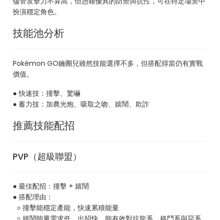
儘管攻擊力不算高，但憑藉優異的防禦與抗性，可在特定場景中
扮演穩定角色。
技能池分析
Pokémon GO鑰圈兒雖然技能選擇不多，但搭配得當仍有實戰
價值。
● 快速技：撞擊、驚嚇
● 蓄力技：加農光炮、吸取之吻、嬉鬧、欺詐
推薦技能配招
PVP（超級聯盟）
● 最佳配招：撞擊 + 嬉鬧
● 搭配理由：
○ 撞擊能穩定產能，快速累積能量
○ 嬉鬧能量需求低、出招快，能有效對抗龍系、格鬥系與惡系