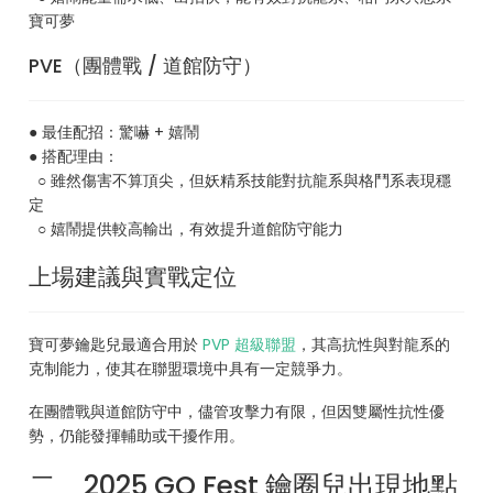
寶可夢
PVE（團體戰 / 道館防守）
● 最佳配招：驚嚇 + 嬉鬧
● 搭配理由：
○ 雖然傷害不算頂尖，但妖精系技能對抗龍系與格鬥系表現穩
定
○ 嬉鬧提供較高輸出，有效提升道館防守能力
上場建議與實戰定位
寶可夢鑰匙兒最適合用於
PVP 超級聯盟
，其高抗性與對龍系的
克制能力，使其在聯盟環境中具有一定競爭力。
在團體戰與道館防守中，儘管攻擊力有限，但因雙屬性抗性優
勢，仍能發揮輔助或干擾作用。
二、2025 GO Fest 鑰圈兒出現地點