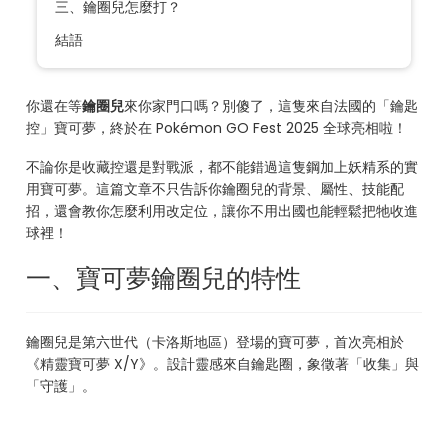
三、鑰圈兒怎麼打？
結語
你還在等
鑰圈兒
來你家門口嗎？別傻了，這隻來自法國的「鑰匙
控」寶可夢，終於在 Pokémon GO Fest 2025 全球亮相啦！
不論你是收藏控還是對戰派，都不能錯過這隻鋼加上妖精系的實
用寶可夢。這篇文章不只告訴你鑰圈兒的背景、屬性、技能配
招，還會教你怎麼利用改定位，讓你不用出國也能輕鬆把牠收進
球裡！
一、寶可夢鑰圈兒的特性
鑰圈兒是第六世代（卡洛斯地區）登場的寶可夢，首次亮相於
《精靈寶可夢 X/Y》。設計靈感來自鑰匙圈，象徵著「收集」與
「守護」。