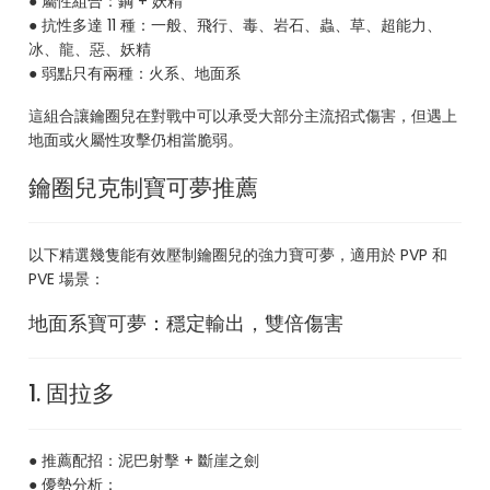
● 屬性組合：鋼 + 妖精
● 抗性多達 11 種：一般、飛行、毒、岩石、蟲、草、超能力、
冰、龍、惡、妖精
● 弱點只有兩種：火系、地面系
這組合讓鑰圈兒在對戰中可以承受大部分主流招式傷害，但遇上
地面或火屬性攻擊仍相當脆弱。
鑰圈兒克制寶可夢推薦
以下精選幾隻能有效壓制鑰圈兒的強力寶可夢，適用於 PVP 和
PVE 場景：
地面系寶可夢：穩定輸出，雙倍傷害
1. 固拉多
● 推薦配招：泥巴射擊 + 斷崖之劍
● 優勢分析：