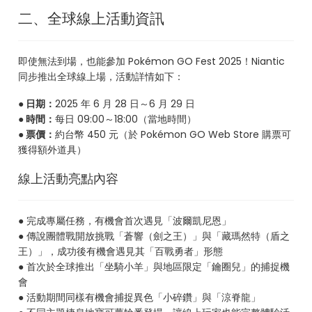
二、全球線上活動資訊
即使無法到場，也能參加 Pokémon GO Fest 2025！Niantic
同步推出全球線上場，活動詳情如下：
● 日期：
2025 年 6 月 28 日～6 月 29 日
● 時間：
每日 09:00～18:00（當地時間）
● 票價：
約台幣 450 元（於 Pokémon GO Web Store 購票可
獲得額外道具）
線上活動亮點內容
● 完成專屬任務，有機會首次遇見「波爾凱尼恩」
● 傳說團體戰開放挑戰「蒼響（劍之王）」與「藏瑪然特（盾之
王）」，成功後有機會遇見其「百戰勇者」形態
● 首次於全球推出「坐騎小羊」與地區限定「鑰圈兒」的捕捉機
會
● 活動期間同樣有機會捕捉異色「小碎鑽」與「涼脊龍」