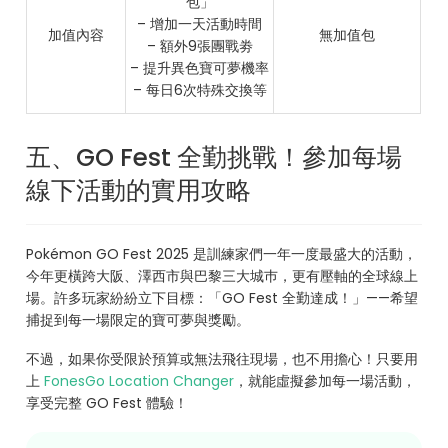
包」
– 增加一天活動時間
加值內容
無加值包
– 額外9張團戰劵
– 提升異色寶可夢機率
– 每日6次特殊交換等
五、GO Fest 全勤挑戰！參加每場
線下活動的實用攻略
Pokémon GO Fest 2025 是訓練家們一年一度最盛大的活動，
今年更橫跨大阪、澤西市與巴黎三大城巿，更有壓軸的全球線上
場。許多玩家紛紛立下目標：「GO Fest 全勤達成！」——希望
捕捉到每一場限定的寶可夢與獎勵。
不過，如果你受限於預算或無法飛往現場，也不用擔心！只要用
上
FonesGo Location Changer
，就能虛擬參加每一場活動，
享受完整 GO Fest 體驗！