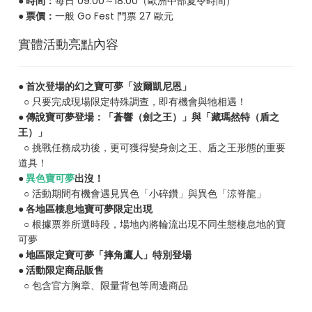
● 時間：
每日 09:00～18:00（歐洲中部夏令時間）
● 票價：
一般 Go Fest 門票 27 歐元
實體活動亮點內容
● 首次登場的幻之寶可夢「波爾凱尼恩」
○ 只要完成現場限定特殊調查，即有機會與牠相遇！
● 傳說寶可夢登場：「蒼響（劍之王）」與「藏瑪然特（盾之
王）」
○ 挑戰任務成功後，更可獲得變身劍之王、盾之王形態的重要
道具！
●
異色寶可夢
出沒！
○ 活動期間有機會遇見異色「小碎鑽」與異色「涼脊龍」
● 各地區棲息地寶可夢限定出現
○ 根據票券所選時段，場地內將輪流出現不同生態棲息地的寶
可夢
● 地區限定寶可夢「摔角鷹人」特別登場
● 活動限定商品販售
○ 包含官方胸章、限量背包等周邊商品