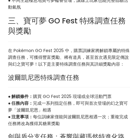
● 不同主題棲息地寶可夢輪番登場，讓線上玩家也能完整體驗活
動氣氛
三、寶可夢 GO Fest 特殊調查任務
與獎勵
在 Pokémon GO Fest 2025 中，購票訓練家將解鎖專屬的特殊
調查任務，可獲得豐富獎勵、稀有道具，甚至首次遇見限定傳說
與幻之寶可夢！以下是主要特殊調查任務與其詳細獎勵內容：
波爾凱尼恩特殊調查任務
● 解鎖條件：
購買 GO Fest 2025 現場或全球活動門票
● 任務內容：
完成一系列指定任務，即可與首次登場的幻之寶可
夢「波爾凱尼恩」相遇
● 注意事項：
每位訓練家僅能與波爾凱尼恩相遇一次；重複完成
任務將改為獲得其糖果獎勵
劍與盾分支任務：蒼響與藏瑪然特進化路