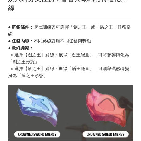
線
● 解鎖條件：
購票訓練家可選擇「劍之王」或「盾之王」任務路
線
● 任務內容：
不同路線對應不同任務與獎勵
● 最終獎勵：
○ 選擇【劍之王】路線：獲得「劍王能量」，可將蒼響轉化為
「劍之王形態」
○ 選擇【盾之王】路線：獲得「盾王能量」，可讓藏瑪然特變
身為「盾之王形態」