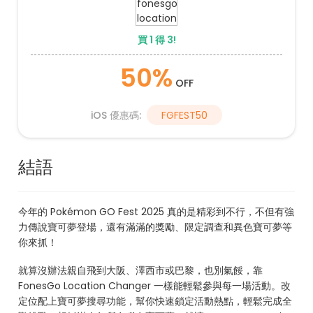
買 1 得 3!
50%
OFF
iOS 優惠碼:
FGFEST50
結語
今年的 Pokémon GO Fest 2025 真的是精彩到不行，不但有強
力傳說寶可夢登場，還有滿滿的獎勵、限定調查和異色寶可夢等
你來抓！
就算沒辦法親自飛到大阪、澤西市或巴黎，也別氣餒，靠
FonesGo Location Changer 一樣能輕鬆參與每一場活動。改
定位配上寶可夢搜尋功能，幫你快速鎖定活動熱點，輕鬆完成全