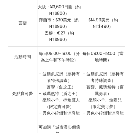
大阪：¥3,600日圓（約
NT$800）
澤西市：$30美元（約
$14.99美元（約
票價
NT$960）
NT$490）
巴黎：€27（約
NT$960）
每日09:00–18:00（分
每日09:00–18:00（當
活動時間
為上午和下午時段）
地時間）
– 波爾凱尼恩（票持有
– 波爾凱尼恩（票持有
者特殊調查）
者特殊調查）
– 蒼響（劍之王）
– 蒼響、藏瑪然特（百
亮點寶可夢
– 藏瑪然特（盾之王）
戰勇者）
– 坐騎小羊、摔角鷹人
– 坐騎小羊、鑰圈兒
（限定寶可夢）
（限定寶可夢）
– 異色小碎鑽和涼脊龍
– 異色小碎鑽和涼脊龍
可加購「城市漫步價值