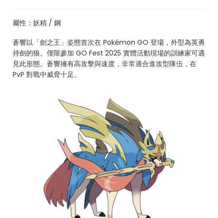
屬性：妖精 / 鋼
蒼響以「劍之王」姿態首次在 Pokémon GO 登場，外型為英勇
持劍的狼。僅限參加 GO Fest 2025 實體活動現場的訓練家可遇
見此形態。蒼響擁有高攻擊與速度，非常適合進攻型隊伍，在
PvP 對戰中威脅十足。