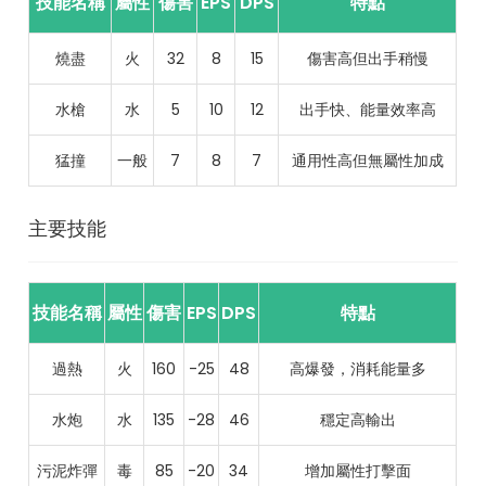
技能名稱
屬性
傷害
EPS
DPS
特點
燒盡
火
32
8
15
傷害高但出手稍慢
水槍
水
5
10
12
出手快、能量效率高
猛撞
一般
7
8
7
通用性高但無屬性加成
主要技能
技能名稱
屬性
傷害
EPS
DPS
特點
過熱
火
160
-25
48
高爆發，消耗能量多
水炮
水
135
-28
46
穩定高輸出
污泥炸彈
毒
85
-20
34
增加屬性打擊面