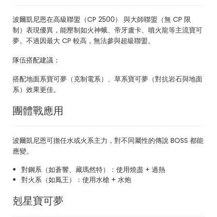
波爾凱尼恩在高級聯盟（CP 2500） 與大師聯盟（無 CP 限
制）表現優異，能壓制如火神蛾、帝牙盧卡、噴火龍等主流寶可
夢。不過因最大 CP 較高，無法參與超級聯盟。
隊伍搭配建議：
搭配地面系寶可夢（克制電系）、草系寶可夢（對抗岩石與地面
系）效果更佳。
團體戰應用
波爾凱尼恩可擔任水或火系主力，對不同屬性的傳說 BOSS 都能
應變。
對鋼系（如蒼響、藏瑪然特）：使用燒盡 + 過熱
對火系（如鳳王）：使用水槍 + 水炮
剋星寶可夢