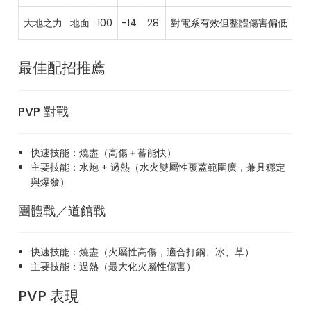
大地之力
地面
100
-14
28
對電系有效但整體傷害偏低
最佳配招推薦
PVP 對戰
快速技能：燒盡（高傷＋蓄能快）
主要技能：水炮 + 過熱（水火雙屬性覆蓋範圍廣，兼具穩定
與爆發）
團體戰／道館戰
快速技能：燒盡（火屬性高傷，適合打鋼、冰、草）
主要技能：過熱（最大化火屬性傷害）
PVP 表現