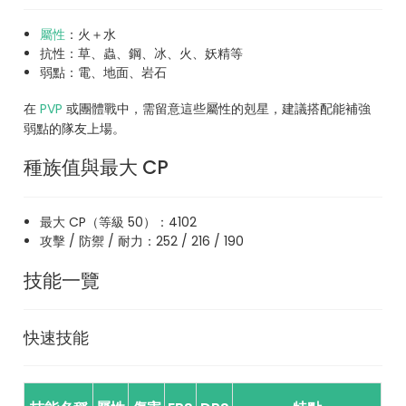
屬性
：火＋水
抗性：草、蟲、鋼、冰、火、妖精等
弱點：電、地面、岩石
在
PVP
或團體戰中，需留意這些屬性的剋星，建議搭配能補強
弱點的隊友上場。
種族值與最大 CP
最大 CP（等級 50）：4102
攻擊 / 防禦 / 耐力：252 / 216 / 190
技能一覽
快速技能