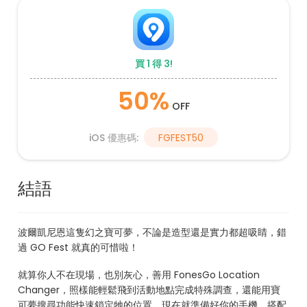
買 1 得 3!
50%
OFF
iOS 優惠碼:
FGFEST50
結語
波爾凱尼恩這隻幻之寶可夢，不論是造型還是實力都超吸睛，錯
過 GO Fest 就真的可惜啦！
就算你人不在現場，也別灰心，善用 FonesGo Location
Changer，照樣能輕鬆飛到活動地點完成特殊調查，還能用寶
可夢搜尋功能快速鎖定牠的位置。現在就準備好你的手機，搭配