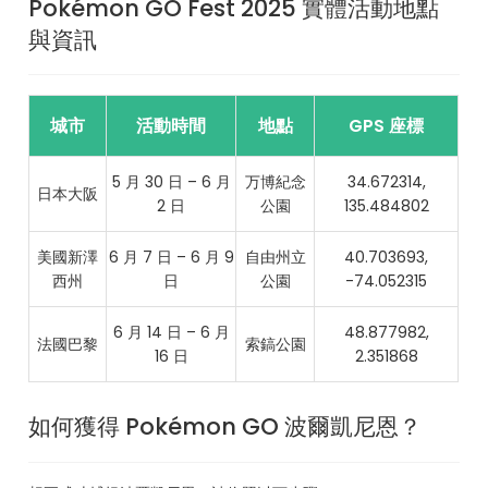
Pokémon GO Fest 2025 實體活動地點
與資訊
城市
活動時間
地點
GPS 座標
5 月 30 日 – 6 月
万博紀念
34.672314,
日本大阪
2 日
公園
135.484802
美國新澤
6 月 7 日 – 6 月 9
自由州立
40.703693,
西州
日
公園
-74.052315
6 月 14 日 – 6 月
48.877982,
法國巴黎
索鎬公園
16 日
2.351868
如何獲得 Pokémon GO 波爾凱尼恩？