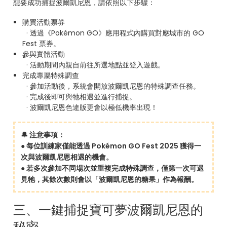
想要成功捕捉波爾凱尼恩，請依照以下步驟：
購買活動票券
· 透過《Pokémon GO》應用程式內購買對應城市的 GO
Fest 票券。
參與實體活動
· 活動期間內親自前往所選地點並登入遊戲。
完成專屬特殊調查
· 參加活動後，系統會開放波爾凱尼恩的特殊調查任務。
· 完成後即可與牠相遇並進行捕捉。
· 波爾凱尼恩色違版更會以極低機率出現！
🔔 注意事項：
● 每位訓練家僅能透過 Pokémon GO Fest 2025 獲得一
次與波爾凱尼恩相遇的機會。
● 若多次參加不同場次並重複完成特殊調查，僅第一次可遇
見牠，其餘次數則會以「波爾凱尼恩的糖果」作為報酬。
三、一鍵捕捉寶可夢波爾凱尼恩的
秘密