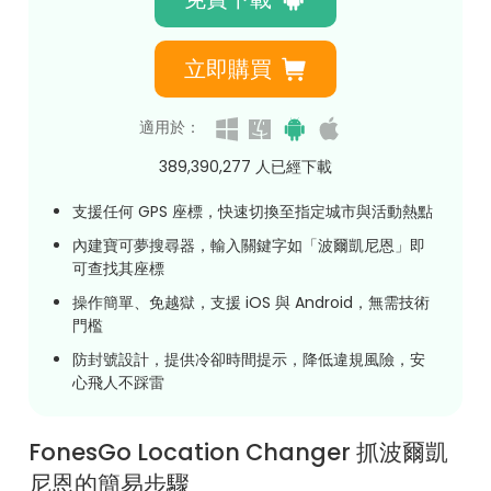
立即購買
適用於：
389,390,281
人已經下載
支援任何 GPS 座標，快速切換至指定城市與活動熱點
內建寶可夢搜尋器，輸入關鍵字如「波爾凱尼恩」即
可查找其座標
操作簡單、免越獄，支援 iOS 與 Android，無需技術
門檻
防封號設計，提供冷卻時間提示，降低違規風險，安
心飛人不踩雷
FonesGo Location Changer 抓波爾凱
尼恩的簡易步驟