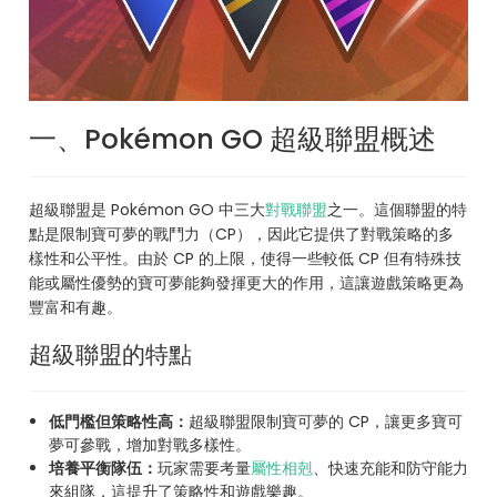
一、Pokémon GO 超級聯盟概述
超級聯盟是 Pokémon GO 中三大
對戰聯盟
之一。這個聯盟的特
點是限制寶可夢的戰鬥力（CP），因此它提供了對戰策略的多
樣性和公平性。由於 CP 的上限，使得一些較低 CP 但有特殊技
能或屬性優勢的寶可夢能夠發揮更大的作用，這讓遊戲策略更為
豐富和有趣。
超級聯盟的特點
低門檻但策略性高：
超級聯盟限制寶可夢的 CP，讓更多寶可
夢可參戰，增加對戰多樣性。
培養平衡隊伍：
玩家需要考量
屬性相剋
、快速充能和防守能力
來組隊，這提升了策略性和遊戲樂趣。