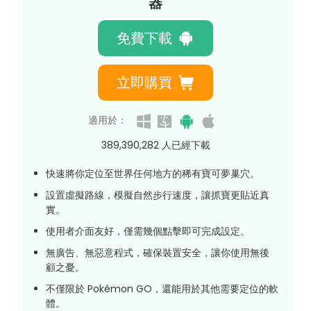
器
免費下載
立即購買
適用於：
389,390,287
人已經下載
快速將你定位至世界任何地方的稀有寶可夢巢穴。
設置虛擬路線，模擬自然步行速度，讓抓寶更貼近真
實。
使用者介面友好，僅需幾個點擊即可完成設定。
無廣告、無惡意程式，確保裝置安全，讓你使用無後
顧之憂。
不僅限於 Pokémon GO，還能用於其他需要定位的軟
體。