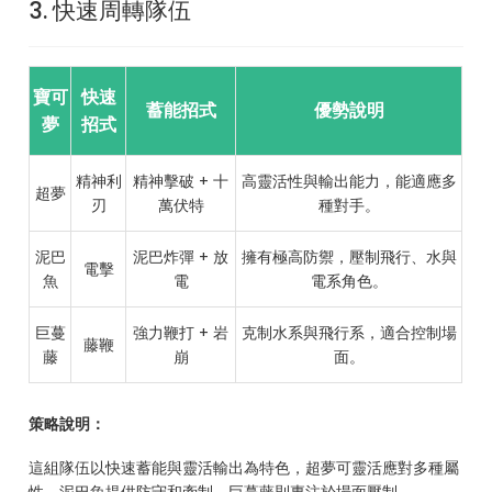
3. 快速周轉隊伍
寶可
快速
蓄能招式
優勢說明
夢
招式
精神利
精神擊破 + 十
高靈活性與輸出能力，能適應多
超夢
刃
萬伏特
種對手。
泥巴
泥巴炸彈 + 放
擁有極高防禦，壓制飛行、水與
電擊
魚
電
電系角色。
巨蔓
強力鞭打 + 岩
克制水系與飛行系，適合控制場
藤鞭
藤
崩
面。
策略說明：
這組隊伍以快速蓄能與靈活輸出為特色，超夢可靈活應對多種屬
性，泥巴魚提供防守和牽制，巨蔓藤則專注於場面壓制。