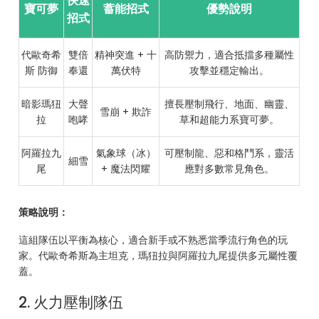
快速
寶可夢
蓄能招式
優勢說明
招式
代歐奇希
雙倍
精神突進 + 十
高防禦力，適合抵擋多種屬性
斯 防御
奉還
萬伏特
攻擊並穩定輸出。
暗影瑪狃
大聲
擅長壓制飛行、地面、幽靈、
雪崩 + 欺詐
拉
咆哮
草和超能力系寶可夢。
阿羅拉九
氣象球（冰）
可壓制龍、惡和格鬥系，靈活
細雪
尾
+ 魔法閃耀
應對多數常見角色。
策略說明：
這組隊伍以平衡為核心，適合新手或不熟悉當季流行角色的玩
家。代歐奇希斯為主坦克，瑪狃拉與阿羅拉九尾提供多元屬性覆
蓋。
2. 火力壓制隊伍