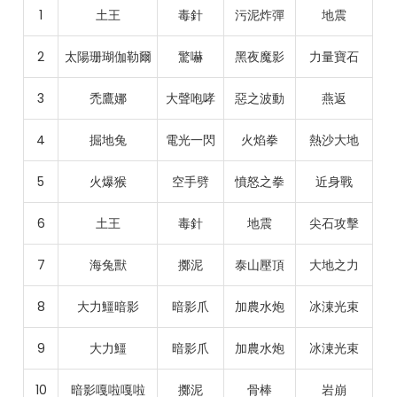
1
土王
毒針
污泥炸彈
地震
2
太陽珊瑚伽勒爾
驚嚇
黑夜魔影
力量寶石
3
禿鷹娜
大聲咆哮
惡之波動
燕返
4
掘地兔
電光一閃
火焰拳
熱沙大地
5
火爆猴
空手劈
憤怒之拳
近身戰
6
土王
毒針
地震
尖石攻擊
7
海兔獸
擲泥
泰山壓頂
大地之力
8
大力䲔暗影
暗影爪
加農水炮
冰涷光束
9
大力䲔
暗影爪
加農水炮
冰涷光束
10
暗影嘎啦嘎啦
擲泥
骨棒
岩崩