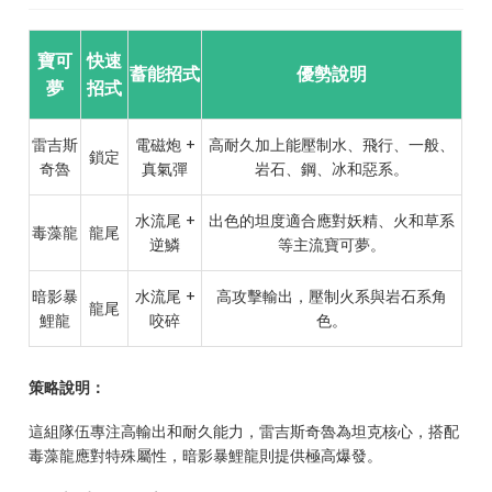
寶可
快速
蓄能招式
優勢說明
夢
招式
雷吉斯
電磁炮 +
高耐久加上能壓制水、飛行、一般、
鎖定
奇魯
真氣彈
岩石、鋼、冰和惡系。
水流尾 +
出色的坦度適合應對妖精、火和草系
毒藻龍
龍尾
逆鱗
等主流寶可夢。
暗影暴
水流尾 +
高攻擊輸出，壓制火系與岩石系角
龍尾
鯉龍
咬碎
色。
策略說明：
這組隊伍專注高輸出和耐久能力，雷吉斯奇魯為坦克核心，搭配
毒藻龍應對特殊屬性，暗影暴鯉龍則提供極高爆發。