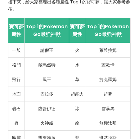
接下來，給大家整理出各種屬性 Top 1 的寶可夢，讓大家參考參
考。
寶可夢
Top 1的Pokemon
寶可夢
Top 1的Pokemon
屬性
Go最強神獸
屬性
Go最強神獸
一般
請假王
火
萊希拉姆
格鬥
藏瑪然特
水
蓋歐卡
飛行
鳳王
草
捷克羅姆
地面
固拉多
超能力
超夢
岩石
虛吾伊德
冰
雪暴馬
蟲
火神蛾
龍
無極汰那
幽靈
露奈雅拉
惡
班基拉斯