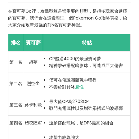
在寶可夢Go裡，攻擊型算是蠻重要的類型，是很多玩家會選擇
的寶可夢。我們會在這邊整理一個Pokemon Go攻略表格，給
大家介紹攻擊最強的前5名寶可夢神獸。
排名
寶可夢
特點
CP超過4000的最強寶可夢
第一名
超夢
精神擊破搭配暗影球，可造成巨大傷害
僅可在傳說團體戰中獲得
第二名
烈空坐
不善於對付冰
屬性
最大值CP為2703CP
第三名
路卡利歐
戰鬥充電屬性以及增強拳招式的波導彈
第四名
烈咬陸鯊
逆麟搭配龍尾，是DPS最高的組合
攻擊力較為強大