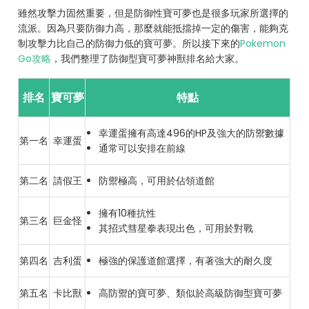
雖然攻擊力固然重要，但是防御性寶可夢也是很多玩家所選擇的
流派。因為只要防御力高，那麼就能抵擋掉一定的傷害，能夠克
制攻擊力比自己的防御力低的寶可夢。所以接下來的
Pokemon
Go攻略
，我們整理了防御型寶可夢神獸排名給大家。
排名
寶可夢
特點
幸運蛋擁有高達496的HP及強大的防禦數據
第一名
幸運蛋
通常可以安排在前線
第二名
請假王
防禦極高，可用於佔領道館
擁有10種抗性
第三名
巨金怪
其招式彗星拳表現出色，可用於對戰
第四名
吉利蛋
極強的保護道館選擇，有著強大的耐久度
第五名
卡比獸
高防禦的寶可夢、類似於高級防御型寶可夢