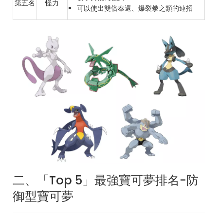
第五名
怪力
可以使出雙倍奉還、爆裂拳之類的連招
二、「Top 5」最強寶可夢排名-防
御型寶可夢