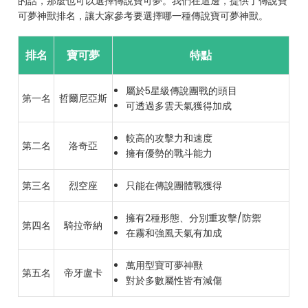
的話，那麼也可以選擇傳說寶可夢。我們在這邊，提供了傳說寶
可夢神獸排名，讓大家參考要選擇哪一種傳說寶可夢神獸。
排名
寶可夢
特點
屬於5星級傳說團戰的頭目
第一名
哲爾尼亞斯
可透過多雲天氣獲得加成
較高的攻擊力和速度
第二名
洛奇亞
擁有優勢的戰斗能力
第三名
烈空座
只能在傳說團體戰獲得
擁有2種形態、分別重攻擊/防禦
第四名
騎拉帝納
在霧和強風天氣有加成
萬用型寶可夢神獸
第五名
帝牙盧卡
對於多數屬性皆有減傷